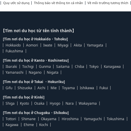
Quy ước sử dụng
Thông báo về thông tin cá nhân
Về môi trường tương thích
【Tìm nơi du học từ tên tỉnh thành】
[Tìm nơi du học ở Hokkaido・Tohoku]
Hokkaido
Aomori
Iwate
Miyagi
Akita
Yamagata
Fukushima
[Tìm nơi du học ở Kanto・Koshinetsu]
Ibaraki
Tochigi
Gunma
Saitama
Chiba
Tokyo
Kanagawa
Yamanashi
Nagano
Niigata
[Tìm nơi du học ở Tokai ・Hokuriku]
Gifu
Shizuoka
Aichi
Mie
Toyama
Ishikawa
Fukui
[Tìm nơi du học ở Kinki]
Shiga
Kyoto
Osaka
Hyogo
Nara
Wakayama
[Tìm nơi du học ở Chugoku・Shikoku]
Tottori
Shimane
Okayama
Hiroshima
Yamaguchi
Tokushima
Kagawa
Ehime
Kochi