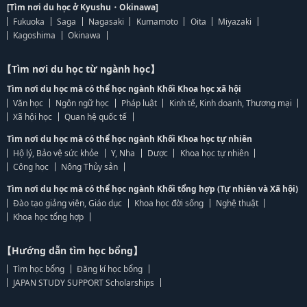
[Tìm nơi du học ở Kyushu・Okinawa]
Fukuoka
Saga
Nagasaki
Kumamoto
Oita
Miyazaki
Kagoshima
Okinawa
【Tìm nơi du học từ ngành học】
Tìm nơi du học mà có thể học ngành Khối Khoa học xã hội
Văn học
Ngôn ngữ học
Pháp luật
Kinh tế, Kinh doanh, Thương mại
Xã hội học
Quan hệ quốc tế
Tìm nơi du học mà có thể học ngành Khối Khoa học tự nhiên
Hộ lý, Bảo vệ sức khỏe
Y, Nha
Dược
Khoa học tự nhiên
Công học
Nông Thủy sản
Tìm nơi du học mà có thể học ngành Khối tổng hợp (Tự nhiên và Xã hội)
Đào tạo giảng viên, Giáo dục
Khoa học đời sống
Nghệ thuật
Khoa học tổng hợp
【Hướng dẫn tìm học bổng】
Tìm học bổng
Đăng kí học bổng
JAPAN STUDY SUPPORT Scholarships