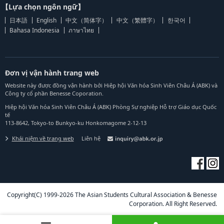
【Lựa chọn ngôn ngữ】
日本語
English
中文（简体字）
中文（繁體字）
한국어
Bahasa Indonesia
ภาษาไทย
Đơn vị vận hành trang web
Website này được đồng vận hành bởi Hiệp hội Văn hóa Sinh Viên Châu Á (ABK) và
Công ty cổ phần Benesse Coporation.
Hiệp hội Văn hóa Sinh Viên Châu Á (ABK) Phòng Sự nghiệp Hỗ trợ Giáo dục Quốc
tế
113-8642, Tokyo-to Bunkyo-ku Honkomagome 2-12-13
Khái niệm về trang web
Liên hệ
Copyright(C) 1999-2026 The Asian Students Cultural Association & Benesse
Corporation. All Right Reserved.