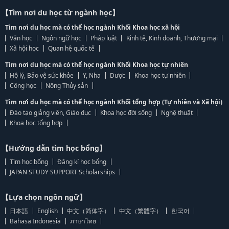
【Tìm nơi du học từ ngành học】
Tìm nơi du học mà có thể học ngành Khối Khoa học xã hội
Văn học
Ngôn ngữ học
Pháp luật
Kinh tế, Kinh doanh, Thương mại
Xã hội học
Quan hệ quốc tế
Tìm nơi du học mà có thể học ngành Khối Khoa học tự nhiên
Hộ lý, Bảo vệ sức khỏe
Y, Nha
Dược
Khoa học tự nhiên
Công học
Nông Thủy sản
Tìm nơi du học mà có thể học ngành Khối tổng hợp (Tự nhiên và Xã hội)
Đào tạo giảng viên, Giáo dục
Khoa học đời sống
Nghệ thuật
Khoa học tổng hợp
【Hướng dẫn tìm học bổng】
Tìm học bổng
Đăng kí học bổng
JAPAN STUDY SUPPORT Scholarships
【Lựa chọn ngôn ngữ】
日本語
English
中文（简体字）
中文（繁體字）
한국어
Bahasa Indonesia
ภาษาไทย