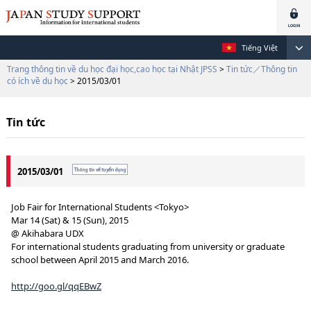
Tiếng Việt
Trang thông tin về du học đại học,cao học tại Nhật JPSS
>
Tin tức／Thông tin
có ích về du học
> 2015/03/01
Tin tức
2015/03/01
Job Fair for International Students <Tokyo>
Mar 14 (Sat) & 15 (Sun), 2015
@ Akihabara UDX
For international students graduating from university or graduate
school between April 2015 and March 2016.
http://goo.gl/qqEBwZ