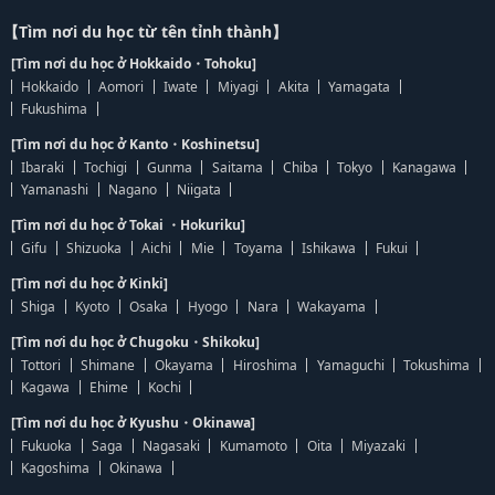
【Tìm nơi du học từ tên tỉnh thành】
[Tìm nơi du học ở Hokkaido・Tohoku]
Hokkaido
Aomori
Iwate
Miyagi
Akita
Yamagata
Fukushima
[Tìm nơi du học ở Kanto・Koshinetsu]
Ibaraki
Tochigi
Gunma
Saitama
Chiba
Tokyo
Kanagawa
Yamanashi
Nagano
Niigata
[Tìm nơi du học ở Tokai ・Hokuriku]
Gifu
Shizuoka
Aichi
Mie
Toyama
Ishikawa
Fukui
[Tìm nơi du học ở Kinki]
Shiga
Kyoto
Osaka
Hyogo
Nara
Wakayama
[Tìm nơi du học ở Chugoku・Shikoku]
Tottori
Shimane
Okayama
Hiroshima
Yamaguchi
Tokushima
Kagawa
Ehime
Kochi
[Tìm nơi du học ở Kyushu・Okinawa]
Fukuoka
Saga
Nagasaki
Kumamoto
Oita
Miyazaki
Kagoshima
Okinawa