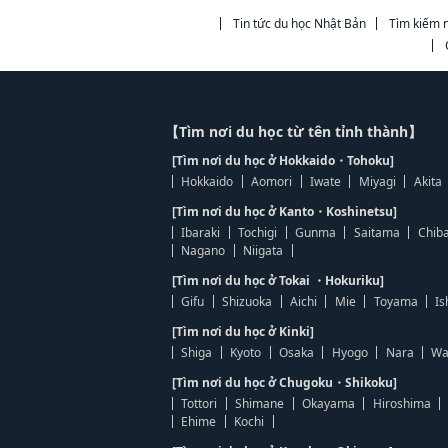
Tin tức du học Nhật Bản
Tìm kiếm n
【Tìm nơi du học từ tên tỉnh thành】
[Tìm nơi du học ở Hokkaido・Tohoku]
Hokkaido
Aomori
Iwate
Miyagi
Akita
[Tìm nơi du học ở Kanto・Koshinetsu]
Ibaraki
Tochigi
Gunma
Saitama
Chib
Nagano
Niigata
[Tìm nơi du học ở Tokai ・Hokuriku]
Gifu
Shizuoka
Aichi
Mie
Toyama
Is
[Tìm nơi du học ở Kinki]
Shiga
Kyoto
Osaka
Hyogo
Nara
Wa
[Tìm nơi du học ở Chugoku・Shikoku]
Tottori
Shimane
Okayama
Hiroshima
Ehime
Kochi