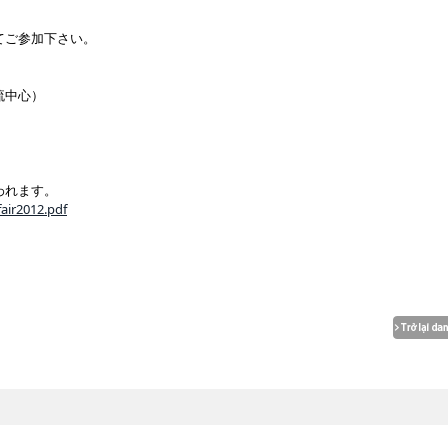
てご参加下さい。
流中心）
われます。
fair2012.pdf