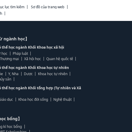
ục lục tìm kiếm
Sơ đồ của trang web
ch
từ ngành học】
ó thể học ngành Khối Khoa học xã hội
 học
Pháp luật
, Thương mại
Xã hội học
Quan hệ quốc tế
ó thể học ngành Khối Khoa học tự nhiên
ỏe
Y, Nha
Dược
Khoa học tự nhiên
ủy sản
ó thể học ngành Khối tổng hợp (Tự nhiên và Xã
Giáo dục
Khoa học đời sống
Nghệ thuật
học bổng】
g kí học bổng
RT Scholarships