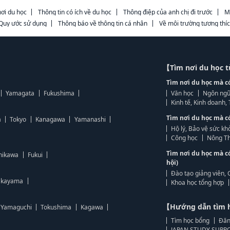
ơi du học
Thông tin có ích về du học
Thông điệp của anh chị đi trước
M
Quy ước sử dụng
Thông báo về thông tin cá nhân
Về môi trường tương thí
【Tìm nơi du học 
Tìm nơi du học mà c
Yamagata
Fukushima
Văn học
Ngôn ngữ
Kinh tế, Kinh doanh
Tìm nơi du học mà c
a
Tokyo
Kanagawa
Yamanashi
Hộ lý, Bảo vệ sức kh
Công học
Nông Th
Tìm nơi du học mà c
hikawa
Fukui
hội)
Đào tạo giảng viên, 
kayama
Khoa học tổng hợp
【Hướng dẫn tìm 
Yamaguchi
Tokushima
Kagawa
Tìm học bổng
Đăn
JAPAN STUDY SUPPO