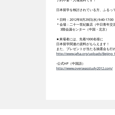
予約不要・入場無料です！
日本留学を検討されている方、ふるっ
＊日時：2012年8月29日(水) 9:40-17:00
＊会場：二十一世紀飯店（中日青年交
3階会議センター（中国・北京）
★来場者には、先着1000名様に
日本留学関連の資料がもらえます！
また、プレゼントが当たる抽選会も行
http://www.jafsa.org/uploads/Beijing_
-公式HP（中国語）
http://www.overseasstudy2012.com/