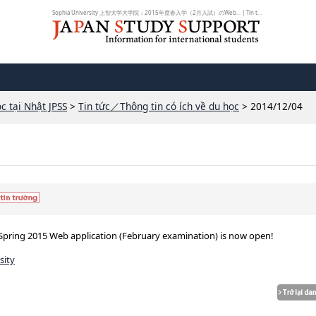
Sophia University 上智大学大学院：2015年度春入学（2月入試）のWeb... | Tin tứ...
c tại Nhật JPSS
>
Tin tức／Thông tin có ích về du học
> 2014/12/04
Spring 2015 Web application (February examination) is now open!
sity