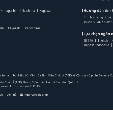
【Hướng dẫn tìm 
Yamaguchi
Tokushima
Kagawa
Tìm học bổng
Đăn
JAPAN STUDY SUPPO
ita
Miyazaki
Kagoshima
【Lựa chọn ngôn
日本語
English
Bahasa Indonesia
vận hành bởi Hiệp hội Văn hóa Sinh Viên Châu Á (ABK) và Công ty cổ phần Benesse C
Viên Châu Á (ABK) Phòng Sự nghiệp Hỗ trợ Giáo dục Quốc tế
nkyo-ku Honkomagome 2-12-13
web
Liên hệ