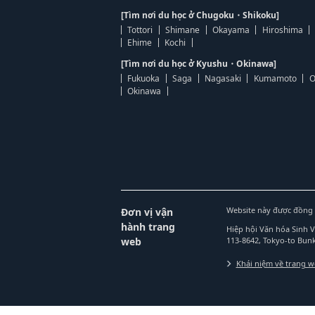
[Tìm nơi du học ở Chugoku・Shikoku]
Tottori
Shimane
Okayama
Hiroshima
Ehime
Kochi
[Tìm nơi du học ở Kyushu・Okinawa]
Fukuoka
Saga
Nagasaki
Kumamoto
O
Okinawa
Website này được đồng 
Đơn vị vận
hành trang
Hiệp hội Văn hóa Sinh 
web
113-8642, Tokyo-to Bu
Khái niệm về trang 