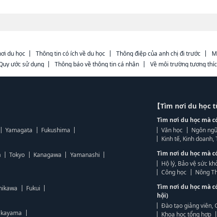
ơi du học
Thông tin có ích về du học
Thông điệp của anh chị đi trước
M
Quy ước sử dụng
Thông báo về thông tin cá nhân
Về môi trường tương thí
【Tìm nơi du học 
Tìm nơi du học mà c
Yamagata
Fukushima
Văn học
Ngôn ngữ
Kinh tế, Kinh doanh
Tìm nơi du học mà c
a
Tokyo
Kanagawa
Yamanashi
Hộ lý, Bảo vệ sức kh
Công học
Nông Th
Tìm nơi du học mà c
hikawa
Fukui
hội)
Đào tạo giảng viên, 
kayama
Khoa học tổng hợp