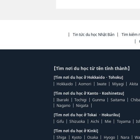
Tin tức du học Nhật Bản
Tìm kiếm n
【Tìm nơi du học từ tên tỉnh thành】
[Tìm nơi du học ở Hokkaido・Tohoku]
Hokkaido
Aomori
Iwate
Miyagi
Akita
[Tìm nơi du học ở Kanto・Koshinetsu]
Ibaraki
Tochigi
Gunma
Saitama
Chib
Nagano
Niigata
[Tìm nơi du học ở Tokai ・Hokuriku]
Gifu
Shizuoka
Aichi
Mie
Toyama
Is
[Tìm nơi du học ở Kinki]
Shiga
Kyoto
Osaka
Hyogo
Nara
Wa