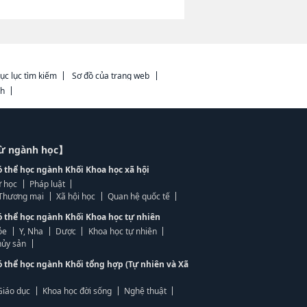
ục lục tìm kiếm
Sơ đồ của trang web
ch
từ ngành học】
ó thể học ngành Khối Khoa học xã hội
 học
Pháp luật
, Thương mại
Xã hội học
Quan hệ quốc tế
ó thể học ngành Khối Khoa học tự nhiên
ỏe
Y, Nha
Dược
Khoa học tự nhiên
ủy sản
ó thể học ngành Khối tổng hợp (Tự nhiên và Xã
Giáo dục
Khoa học đời sống
Nghệ thuật