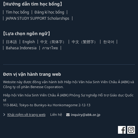
【Hướng dẫn tìm học bổng】
Tìm học bổng
Đăng kí học bổng
JAPAN STUDY SUPPORT Scholarships
【Lựa chọn ngôn ngữ】
日本語
English
中文（简体字）
中文（繁體字）
한국어
Bahasa Indonesia
ภาษาไทย
Đơn vị vận hành trang web
Website này được đồng vận hành bởi Hiệp hội Văn hóa Sinh Viên Châu Á (ABK) và
Công ty cổ phần Benesse Coporation.
Hiệp hội Văn hóa Sinh Viên Châu Á (ABK) Phòng Sự nghiệp Hỗ trợ Giáo dục Quốc
tế
113-8642, Tokyo-to Bunkyo-ku Honkomagome 2-12-13
Khái niệm về trang web
Liên hệ