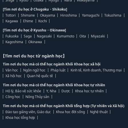
Shiga
Kyoto
Osaka
Hyogo
Nara
Wakayama
[Tìm nơi du học ở Chugoku・Shikoku]
Tottori
Shimane
Okayama
Hiroshima
Yamaguchi
Tokushima
Kagawa
Ehime
Kochi
[Tìm nơi du học ở Kyushu・Okinawa]
Fukuoka
Saga
Nagasaki
Kumamoto
Oita
Miyazaki
Kagoshima
Okinawa
【Tìm nơi du học từ ngành học】
Tìm nơi du học mà có thể học ngành Khối Khoa học xã hội
Văn học
Ngôn ngữ học
Pháp luật
Kinh tế, Kinh doanh, Thương mại
Xã hội học
Quan hệ quốc tế
Tìm nơi du học mà có thể học ngành Khối Khoa học tự nhiên
Hộ lý, Bảo vệ sức khỏe
Y, Nha
Dược
Khoa học tự nhiên
Công học
Nông Thủy sản
Tìm nơi du học mà có thể học ngành Khối tổng hợp (Tự nhiên và Xã hội)
Đào tạo giảng viên, Giáo dục
Khoa học đời sống
Nghệ thuật
Khoa học tổng hợp