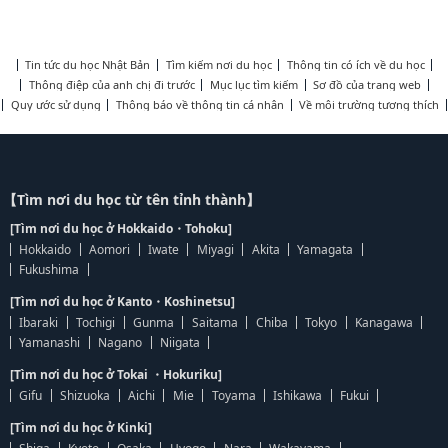
Tin tức du học Nhật Bản
Tìm kiếm nơi du học
Thông tin có ích về du học
Thông điệp của anh chị đi trước
Mục lục tìm kiếm
Sơ đồ của trang web
Quy ước sử dụng
Thông báo về thông tin cá nhân
Về môi trường tương thích
【Tìm nơi du học từ tên tỉnh thành】
[Tìm nơi du học ở Hokkaido・Tohoku]
Hokkaido
Aomori
Iwate
Miyagi
Akita
Yamagata
Fukushima
[Tìm nơi du học ở Kanto・Koshinetsu]
Ibaraki
Tochigi
Gunma
Saitama
Chiba
Tokyo
Kanagawa
Yamanashi
Nagano
Niigata
[Tìm nơi du học ở Tokai ・Hokuriku]
Gifu
Shizuoka
Aichi
Mie
Toyama
Ishikawa
Fukui
[Tìm nơi du học ở Kinki]