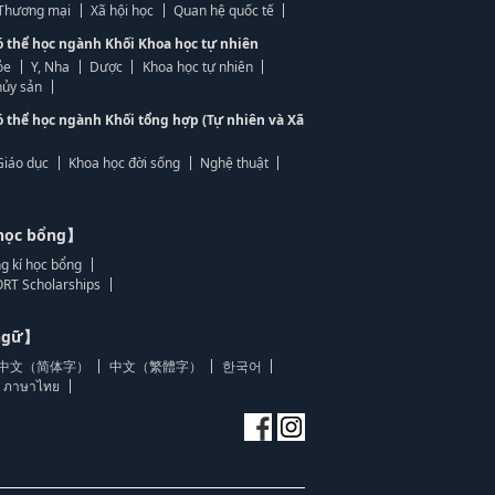
, Thương mại
Xã hội học
Quan hệ quốc tế
ó thể học ngành Khối Khoa học tự nhiên
ỏe
Y, Nha
Dược
Khoa học tự nhiên
ủy sản
ó thể học ngành Khối tổng hợp (Tự nhiên và Xã
Giáo dục
Khoa học đời sống
Nghệ thuật
học bổng】
g kí học bổng
RT Scholarships
 ngữ】
中文（简体字）
中文（繁體字）
한국어
ภาษาไทย