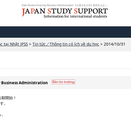
Daito Bunka University Business Administration 【大東文化大学】留学生入試（前...
c tại Nhật JPSS
>
Tin tức／Thông tin có ích về du học
> 2014/10/31
y Business Administration
出願開始！
です。
ら。