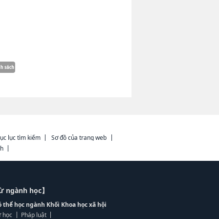
ục lục tìm kiếm
Sơ đồ của trang web
ch
từ ngành học】
ó thể học ngành Khối Khoa học xã hội
 học
Pháp luật