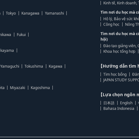
Kinh tế, Kinh doanh
Tìm nơi du học mà c
a
Tokyo
Kanagawa
Yamanashi
Hộ lý, Bảo vệ sức kh
Công học
Nông Th
Tìm nơi du học mà c
hikawa
Fukui
hội)
Đào tạo giảng viên, 
kayama
Khoa học tổng hợp
【Hướng dẫn tìm 
Yamaguchi
Tokushima
Kagawa
Tìm học bổng
Đăn
JAPAN STUDY SUPPO
ita
Miyazaki
Kagoshima
【Lựa chọn ngôn
日本語
English
Bahasa Indonesia