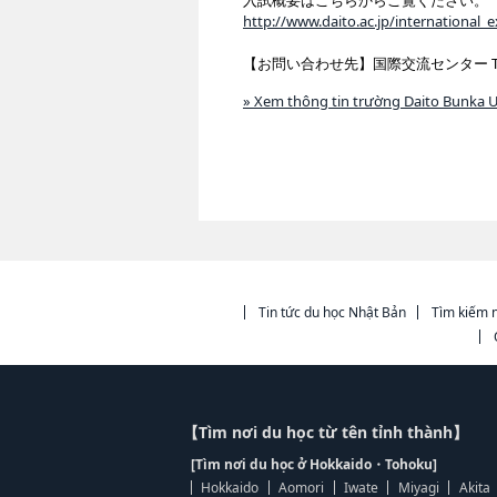
入試概要はこちらからご覧ください。
http://www.daito.ac.jp/international
【お問い合わせ先】国際交流センター TEL:0
» Xem thông tin trường Daito Bunka U
Tin tức du học Nhật Bản
Tìm kiếm n
【Tìm nơi du học từ tên tỉnh thành】
[Tìm nơi du học ở Hokkaido・Tohoku]
Hokkaido
Aomori
Iwate
Miyagi
Akita