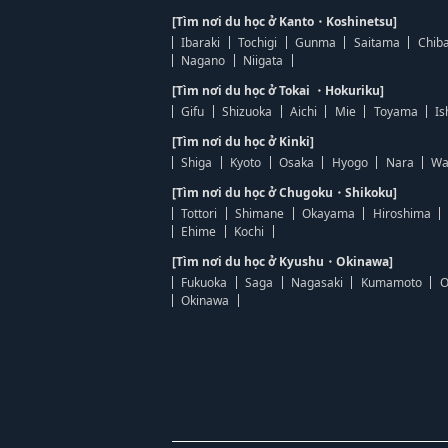
[Tìm nơi du học ở Kanto・Koshinetsu]
Ibaraki
Tochigi
Gunma
Saitama
Chib
Nagano
Niigata
[Tìm nơi du học ở Tokai ・Hokuriku]
Gifu
Shizuoka
Aichi
Mie
Toyama
Is
[Tìm nơi du học ở Kinki]
Shiga
Kyoto
Osaka
Hyogo
Nara
Wa
[Tìm nơi du học ở Chugoku・Shikoku]
Tottori
Shimane
Okayama
Hiroshima
Ehime
Kochi
[Tìm nơi du học ở Kyushu・Okinawa]
Fukuoka
Saga
Nagasaki
Kumamoto
O
Okinawa