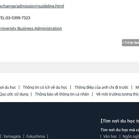
_exchange/admission/guideline.html
3-5399-7323
niversity Business Administration
ơi du học
Thông tin có ích về du học
Thông điệp của anh chị đi trước
M
Quy ước sử dụng
Thông báo về thông tin cá nhân
Về môi trường tương thí
【Tìm nơi du học 
Tìm nơi du học mà c
Yamagata
Fukushima
Văn học
Ngôn ngữ