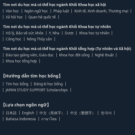
Tìm nơi du học mà có thể học ngành Khối Khoa học xã hội
Văn học
Ngôn ngữ học
Pháp luật
Kinh tế, Kinh doanh, Thương mại
Xã hội học
Quan hệ quốc tế
Tìm nơi du học mà có thể học ngành Khối Khoa học tự nhiên
Hộ lý, Bảo vệ sức khỏe
Y, Nha
Dược
Khoa học tự nhiên
Công học
Nông Thủy sản
Tìm nơi du học mà có thể học ngành Khối tổng hợp (Tự nhiên và Xã hội)
Đào tạo giảng viên, Giáo dục
Khoa học đời sống
Nghệ thuật
Khoa học tổng hợp
【Hướng dẫn tìm học bổng】
Tìm học bổng
Đăng kí học bổng
JAPAN STUDY SUPPORT Scholarships
【Lựa chọn ngôn ngữ】
日本語
English
中文（简体字）
中文（繁體字）
한국어
Bahasa Indonesia
ภาษาไทย