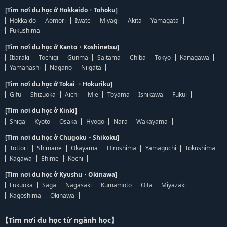
[Tìm nơi du học ở Hokkaido・Tohoku]
Hokkaido
Aomori
Iwate
Miyagi
Akita
Yamagata
Fukushima
[Tìm nơi du học ở Kanto・Koshinetsu]
Ibaraki
Tochigi
Gunma
Saitama
Chiba
Tokyo
Kanagawa
Yamanashi
Nagano
Niigata
[Tìm nơi du học ở Tokai ・Hokuriku]
Gifu
Shizuoka
Aichi
Mie
Toyama
Ishikawa
Fukui
[Tìm nơi du học ở Kinki]
Shiga
Kyoto
Osaka
Hyogo
Nara
Wakayama
[Tìm nơi du học ở Chugoku・Shikoku]
Tottori
Shimane
Okayama
Hiroshima
Yamaguchi
Tokushima
Kagawa
Ehime
Kochi
[Tìm nơi du học ở Kyushu・Okinawa]
Fukuoka
Saga
Nagasaki
Kumamoto
Oita
Miyazaki
Kagoshima
Okinawa
【Tìm nơi du học từ ngành học】