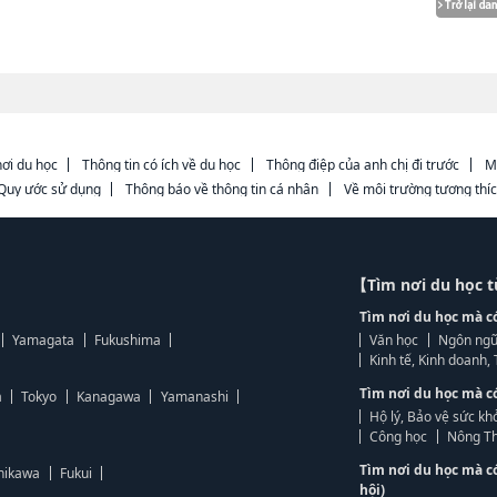
ơi du học
Thông tin có ích về du học
Thông điệp của anh chị đi trước
M
Quy ước sử dụng
Thông báo về thông tin cá nhân
Về môi trường tương thí
【Tìm nơi du học 
Tìm nơi du học mà c
Yamagata
Fukushima
Văn học
Ngôn ngữ
Kinh tế, Kinh doanh
Tìm nơi du học mà c
a
Tokyo
Kanagawa
Yamanashi
Hộ lý, Bảo vệ sức kh
Công học
Nông Th
Tìm nơi du học mà c
hikawa
Fukui
hội)