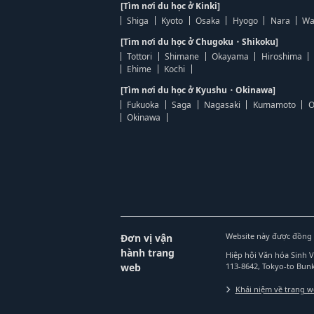
[Tìm nơi du học ở Kinki]
Shiga
Kyoto
Osaka
Hyogo
Nara
Wa
[Tìm nơi du học ở Chugoku・Shikoku]
Tottori
Shimane
Okayama
Hiroshima
Ehime
Kochi
[Tìm nơi du học ở Kyushu・Okinawa]
Fukuoka
Saga
Nagasaki
Kumamoto
O
Okinawa
Website này được đồng 
Đơn vị vận
hành trang
Hiệp hội Văn hóa Sinh 
web
113-8642, Tokyo-to Bu
Khái niệm về trang 