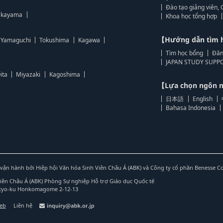
Đào tạo giảng viên, 
kayama
Khoa học tổng hợp
【Hướng dẫn tìm 
Yamaguchi
Tokushima
Kagawa
Tìm học bổng
Đăn
JAPAN STUDY SUPPO
ita
Miyazaki
Kagoshima
【Lựa chọn ngôn
日本語
English
Bahasa Indonesia
vận hành bởi Hiệp hội Văn hóa Sinh Viên Châu Á (ABK) và Công ty cổ phần Benesse C
Viên Châu Á (ABK) Phòng Sự nghiệp Hỗ trợ Giáo dục Quốc tế
nkyo-ku Honkomagome 2-12-13
web
Liên hệ