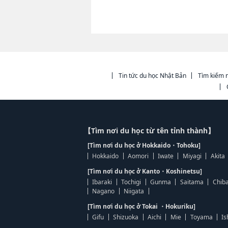
Tin tức du học Nhật Bản
Tìm kiếm n
【Tìm nơi du học từ tên tỉnh thành】
[Tìm nơi du học ở Hokkaido・Tohoku]
Hokkaido
Aomori
Iwate
Miyagi
Akita
[Tìm nơi du học ở Kanto・Koshinetsu]
Ibaraki
Tochigi
Gunma
Saitama
Chib
Nagano
Niigata
[Tìm nơi du học ở Tokai ・Hokuriku]
Gifu
Shizuoka
Aichi
Mie
Toyama
Is