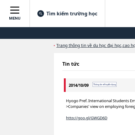
Tìm kiếm trường học
MENU
Trang thông tin về du học đại học,cao họ
Tin tức
2014/10/09
Hyogo Pref. International Students 
>Companies' view on employing forei
http://goo.gl/GWGD6D