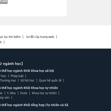
ục lục tìm kiếm
Sơ đồ của trang web
ch
từ ngành học】
ó thể học ngành Khối Khoa học xã hội
 học
Pháp luật
, Thương mại
Xã hội học
Quan hệ quốc tế
ó thể học ngành Khối Khoa học tự nhiên
ỏe
Y, Nha
Dược
Khoa học tự nhiên
ủy sản
ó thể học ngành Khối tổng hợp (Tự nhiên và Xã