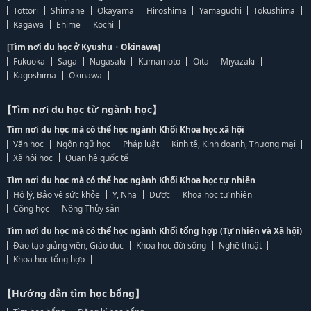
Tottori
Shimane
Okayama
Hiroshima
Yamaguchi
Tokushima
Kagawa
Ehime
Kochi
[Tìm nơi du học ở Kyushu・Okinawa]
Fukuoka
Saga
Nagasaki
Kumamoto
Oita
Miyazaki
Kagoshima
Okinawa
【Tìm nơi du học từ ngành học】
Tìm nơi du học mà có thể học ngành Khối Khoa học xã hội
Văn học
Ngôn ngữ học
Pháp luật
Kinh tế, Kinh doanh, Thương mại
Xã hội học
Quan hệ quốc tế
Tìm nơi du học mà có thể học ngành Khối Khoa học tự nhiên
Hộ lý, Bảo vệ sức khỏe
Y, Nha
Dược
Khoa học tự nhiên
Công học
Nông Thủy sản
Tìm nơi du học mà có thể học ngành Khối tổng hợp (Tự nhiên và Xã hội)
Đào tạo giảng viên, Giáo dục
Khoa học đời sống
Nghệ thuật
Khoa học tổng hợp
【Hướng dẫn tìm học bổng】