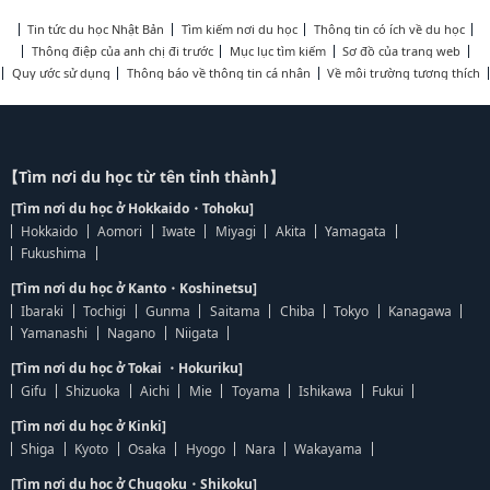
Tin tức du học Nhật Bản
Tìm kiếm nơi du học
Thông tin có ích về du học
Thông điệp của anh chị đi trước
Mục lục tìm kiếm
Sơ đồ của trang web
Quy ước sử dụng
Thông báo về thông tin cá nhân
Về môi trường tương thích
【Tìm nơi du học từ tên tỉnh thành】
[Tìm nơi du học ở Hokkaido・Tohoku]
Hokkaido
Aomori
Iwate
Miyagi
Akita
Yamagata
Fukushima
[Tìm nơi du học ở Kanto・Koshinetsu]
Ibaraki
Tochigi
Gunma
Saitama
Chiba
Tokyo
Kanagawa
Yamanashi
Nagano
Niigata
[Tìm nơi du học ở Tokai ・Hokuriku]
Gifu
Shizuoka
Aichi
Mie
Toyama
Ishikawa
Fukui
[Tìm nơi du học ở Kinki]
Shiga
Kyoto
Osaka
Hyogo
Nara
Wakayama
[Tìm nơi du học ở Chugoku・Shikoku]