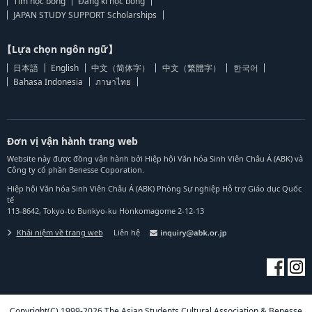
Tìm học bổng
Đăng kí học bổng
JAPAN STUDY SUPPORT Scholarships
【Lựa chọn ngôn ngữ】
日本語
English
中文（简体字）
中文（繁體字）
한국어
Bahasa Indonesia
ภาษาไทย
Đơn vị vận hành trang web
Website này được đồng vận hành bởi Hiệp hội Văn hóa Sinh Viên Châu Á (ABK) và
Công ty cổ phần Benesse Coporation.
Hiệp hội Văn hóa Sinh Viên Châu Á (ABK) Phòng Sự nghiệp Hỗ trợ Giáo dục Quốc
tế
113-8642, Tokyo-to Bunkyo-ku Honkomagome 2-12-13
Khái niệm về trang web
Liên hệ
Copyright(C) 1999-2026 The Asian Students Cultural Association & Benesse