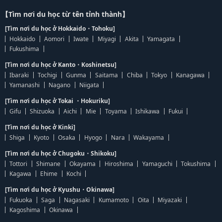
【Tìm nơi du học từ tên tỉnh thành】
[Tìm nơi du học ở Hokkaido・Tohoku]
Hokkaido
Aomori
Iwate
Miyagi
Akita
Yamagata
Fukushima
[Tìm nơi du học ở Kanto・Koshinetsu]
Ibaraki
Tochigi
Gunma
Saitama
Chiba
Tokyo
Kanagawa
Yamanashi
Nagano
Niigata
[Tìm nơi du học ở Tokai ・Hokuriku]
Gifu
Shizuoka
Aichi
Mie
Toyama
Ishikawa
Fukui
[Tìm nơi du học ở Kinki]
Shiga
Kyoto
Osaka
Hyogo
Nara
Wakayama
[Tìm nơi du học ở Chugoku・Shikoku]
Tottori
Shimane
Okayama
Hiroshima
Yamaguchi
Tokushima
Kagawa
Ehime
Kochi
[Tìm nơi du học ở Kyushu・Okinawa]
Fukuoka
Saga
Nagasaki
Kumamoto
Oita
Miyazaki
Kagoshima
Okinawa