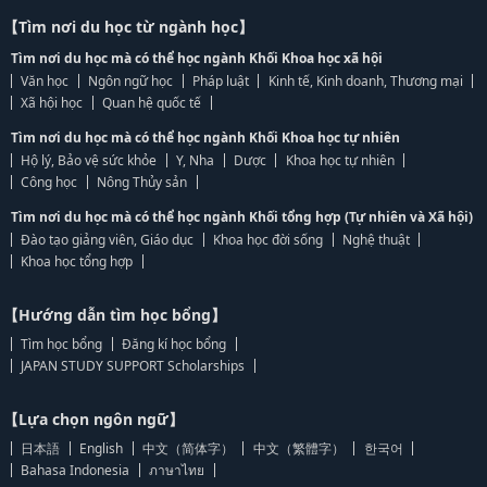
【Tìm nơi du học từ ngành học】
Tìm nơi du học mà có thể học ngành Khối Khoa học xã hội
Văn học
Ngôn ngữ học
Pháp luật
Kinh tế, Kinh doanh, Thương mại
Xã hội học
Quan hệ quốc tế
Tìm nơi du học mà có thể học ngành Khối Khoa học tự nhiên
Hộ lý, Bảo vệ sức khỏe
Y, Nha
Dược
Khoa học tự nhiên
Công học
Nông Thủy sản
Tìm nơi du học mà có thể học ngành Khối tổng hợp (Tự nhiên và Xã hội)
Đào tạo giảng viên, Giáo dục
Khoa học đời sống
Nghệ thuật
Khoa học tổng hợp
【Hướng dẫn tìm học bổng】
Tìm học bổng
Đăng kí học bổng
JAPAN STUDY SUPPORT Scholarships
【Lựa chọn ngôn ngữ】
日本語
English
中文（简体字）
中文（繁體字）
한국어
Bahasa Indonesia
ภาษาไทย