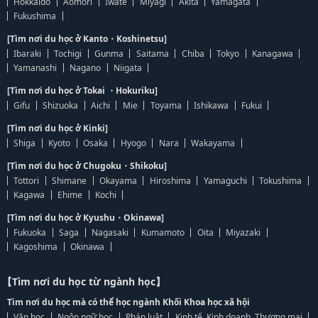
Hokkaido
Aomori
Iwate
Miyagi
Akita
Yamagata
Fukushima
[Tìm nơi du học ở Kanto・Koshinetsu]
Ibaraki
Tochigi
Gunma
Saitama
Chiba
Tokyo
Kanagawa
Yamanashi
Nagano
Niigata
[Tìm nơi du học ở Tokai ・Hokuriku]
Gifu
Shizuoka
Aichi
Mie
Toyama
Ishikawa
Fukui
[Tìm nơi du học ở Kinki]
Shiga
Kyoto
Osaka
Hyogo
Nara
Wakayama
[Tìm nơi du học ở Chugoku・Shikoku]
Tottori
Shimane
Okayama
Hiroshima
Yamaguchi
Tokushima
Kagawa
Ehime
Kochi
[Tìm nơi du học ở Kyushu・Okinawa]
Fukuoka
Saga
Nagasaki
Kumamoto
Oita
Miyazaki
Kagoshima
Okinawa
【Tìm nơi du học từ ngành học】
Tìm nơi du học mà có thể học ngành Khối Khoa học xã hội
Văn học
Ngôn ngữ học
Pháp luật
Kinh tế, Kinh doanh, Thương mại