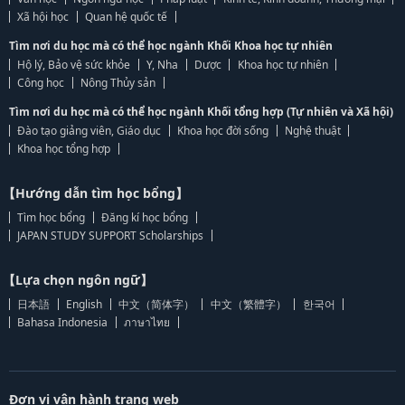
Xã hội học
Quan hệ quốc tế
Tìm nơi du học mà có thể học ngành Khối Khoa học tự nhiên
Hộ lý, Bảo vệ sức khỏe
Y, Nha
Dược
Khoa học tự nhiên
Công học
Nông Thủy sản
Tìm nơi du học mà có thể học ngành Khối tổng hợp (Tự nhiên và Xã hội)
Đào tạo giảng viên, Giáo dục
Khoa học đời sống
Nghệ thuật
Khoa học tổng hợp
【Hướng dẫn tìm học bổng】
Tìm học bổng
Đăng kí học bổng
JAPAN STUDY SUPPORT Scholarships
【Lựa chọn ngôn ngữ】
日本語
English
中文（简体字）
中文（繁體字）
한국어
Bahasa Indonesia
ภาษาไทย
Đơn vị vận hành trang web