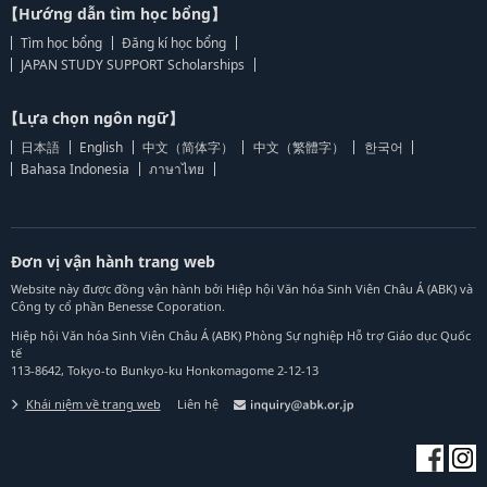
【Hướng dẫn tìm học bổng】
Tìm học bổng
Đăng kí học bổng
JAPAN STUDY SUPPORT Scholarships
【Lựa chọn ngôn ngữ】
日本語
English
中文（简体字）
中文（繁體字）
한국어
Bahasa Indonesia
ภาษาไทย
Đơn vị vận hành trang web
Website này được đồng vận hành bởi Hiệp hội Văn hóa Sinh Viên Châu Á (ABK) và
Công ty cổ phần Benesse Coporation.
Hiệp hội Văn hóa Sinh Viên Châu Á (ABK) Phòng Sự nghiệp Hỗ trợ Giáo dục Quốc
tế
113-8642, Tokyo-to Bunkyo-ku Honkomagome 2-12-13
Khái niệm về trang web
Liên hệ