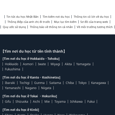
Tin tức du học Nhật Bản
Tìm kiếm nơi du học
Thông tin có ích về du học
Thông điệp của anh chị đi trước
Mục lục tìm kiếm
Sơ đồ của trang web
Quy ước sử dụng
Thông báo về thông tin cá nhân
Về môi trường tương thích
【Tìm nơi du học từ tên tỉnh thành】
[Tìm nơi du học ở Hokkaido・Tohoku]
Hokkaido
Aomori
Iwate
Miyagi
Akita
Yamagata
Fukushima
[Tìm nơi du học ở Kanto・Koshinetsu]
Ibaraki
Tochigi
Gunma
Saitama
Chiba
Tokyo
Kanagawa
Yamanashi
Nagano
Niigata
[Tìm nơi du học ở Tokai ・Hokuriku]
Gifu
Shizuoka
Aichi
Mie
Toyama
Ishikawa
Fukui
[Tìm nơi du học ở Kinki]