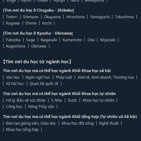
Shiga
Kyoto
Osaka
Hyogo
Nara
Wakayama
[Tìm nơi du học ở Chugoku・Shikoku]
Tottori
Shimane
Okayama
Hiroshima
Yamaguchi
Tokushima
Kagawa
Ehime
Kochi
[Tìm nơi du học ở Kyushu・Okinawa]
Fukuoka
Saga
Nagasaki
Kumamoto
Oita
Miyazaki
Kagoshima
Okinawa
【Tìm nơi du học từ ngành học】
Tìm nơi du học mà có thể học ngành Khối Khoa học xã hội
Văn học
Ngôn ngữ học
Pháp luật
Kinh tế, Kinh doanh, Thương mại
Xã hội học
Quan hệ quốc tế
Tìm nơi du học mà có thể học ngành Khối Khoa học tự nhiên
Hộ lý, Bảo vệ sức khỏe
Y, Nha
Dược
Khoa học tự nhiên
Công học
Nông Thủy sản
Tìm nơi du học mà có thể học ngành Khối tổng hợp (Tự nhiên và Xã hội)
Đào tạo giảng viên, Giáo dục
Khoa học đời sống
Nghệ thuật
Khoa học tổng hợp