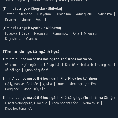
Shiga
Kyoto
Osaka
Hyogo
Nara
Wakayama
[Tìm nơi du học ở Chugoku・Shikoku]
Tottori
Shimane
Okayama
Hiroshima
Yamaguchi
Tokushima
Kagawa
Ehime
Kochi
[Tìm nơi du học ở Kyushu・Okinawa]
Fukuoka
Saga
Nagasaki
Kumamoto
Oita
Miyazaki
Kagoshima
Okinawa
【Tìm nơi du học từ ngành học】
Tìm nơi du học mà có thể học ngành Khối Khoa học xã hội
Văn học
Ngôn ngữ học
Pháp luật
Kinh tế, Kinh doanh, Thương mại
Xã hội học
Quan hệ quốc tế
Tìm nơi du học mà có thể học ngành Khối Khoa học tự nhiên
Hộ lý, Bảo vệ sức khỏe
Y, Nha
Dược
Khoa học tự nhiên
Công học
Nông Thủy sản
Tìm nơi du học mà có thể học ngành Khối tổng hợp (Tự nhiên và Xã hội)
Đào tạo giảng viên, Giáo dục
Khoa học đời sống
Nghệ thuật
Khoa học tổng hợp