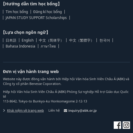
【Hướng dẫn tìm học bổng】
Tìm học bổng
Đăng kí học bổng
JAPAN STUDY SUPPORT Scholarships
【Lựa chọn ngôn ngữ】
日本語
English
中文（简体字）
中文（繁體字）
한국어
Bahasa Indonesia
ภาษาไทย
Đơn vị vận hành trang web
Website này được đồng vận hành bởi Hiệp hội Văn hóa Sinh Viên Châu Á (ABK) và
Công ty cổ phần Benesse Coporation.
Hiệp hội Văn hóa Sinh Viên Châu Á (ABK) Phòng Sự nghiệp Hỗ trợ Giáo dục Quốc
tế
113-8642, Tokyo-to Bunkyo-ku Honkomagome 2-12-13
Khái niệm về trang web
Liên hệ