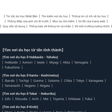
Tin tức du học Nhật Bản
Tìm kiếm nơi du học
Thông tin có ích về du học
Thông điệp của anh chị đi trước
Mục lục tìm kiếm
Sơ đồ của trang web
Quy ước sử dụng
Thông báo về thông tin cá nhân
Về môi trường tương thích
【Tìm nơi du học từ tên tỉnh thành】
[Tìm nơi du học ở Hokkaido・Tohoku]
Hokkaido
Aomori
Iwate
Miyagi
Akita
Yamagata
Fukushima
[Tìm nơi du học ở Kanto・Koshinetsu]
Ibaraki
Tochigi
Gunma
Saitama
Chiba
Tokyo
Kanagawa
Yamanashi
Nagano
Niigata
[Tìm nơi du học ở Tokai ・Hokuriku]
Gifu
Shizuoka
Aichi
Mie
Toyama
Ishikawa
Fukui
[Tìm nơi du học ở Kinki]