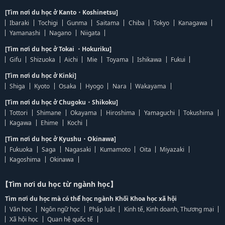
[Tìm nơi du học ở Kanto・Koshinetsu]
Ibaraki
Tochigi
Gunma
Saitama
Chiba
Tokyo
Kanagawa
Yamanashi
Nagano
Niigata
[Tìm nơi du học ở Tokai ・Hokuriku]
Gifu
Shizuoka
Aichi
Mie
Toyama
Ishikawa
Fukui
[Tìm nơi du học ở Kinki]
Shiga
Kyoto
Osaka
Hyogo
Nara
Wakayama
[Tìm nơi du học ở Chugoku・Shikoku]
Tottori
Shimane
Okayama
Hiroshima
Yamaguchi
Tokushima
Kagawa
Ehime
Kochi
[Tìm nơi du học ở Kyushu・Okinawa]
Fukuoka
Saga
Nagasaki
Kumamoto
Oita
Miyazaki
Kagoshima
Okinawa
【Tìm nơi du học từ ngành học】
Tìm nơi du học mà có thể học ngành Khối Khoa học xã hội
Văn học
Ngôn ngữ học
Pháp luật
Kinh tế, Kinh doanh, Thương mại
Xã hội học
Quan hệ quốc tế