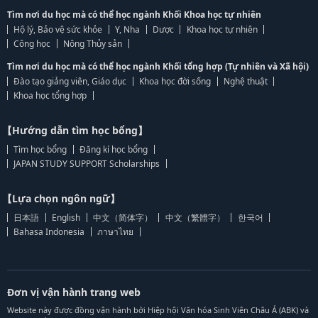
Tìm nơi du học mà có thể học ngành Khối Khoa học tự nhiên
Hộ lý, Bảo vệ sức khỏe
Y, Nha
Dược
Khoa học tự nhiên
Công học
Nông Thủy sản
Tìm nơi du học mà có thể học ngành Khối tổng hợp (Tự nhiên và Xã hội)
Đào tạo giảng viên, Giáo dục
Khoa học đời sống
Nghệ thuật
Khoa học tổng hợp
【Hướng dẫn tìm học bổng】
Tìm học bổng
Đăng kí học bổng
JAPAN STUDY SUPPORT Scholarships
【Lựa chọn ngôn ngữ】
日本語
English
中文（简体字）
中文（繁體字）
한국어
Bahasa Indonesia
ภาษาไทย
Đơn vị vận hành trang web
Website này được đồng vận hành bởi Hiệp hội Văn hóa Sinh Viên Châu Á (ABK) và