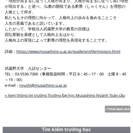
「理想が高まるに従って人格が高まり、人格が高まるに従って高い理想
が現出する」と述べ、 仏教の開祖である釈尊（しゃくそん）を理想の
人格として仰ぎ、
私たちもその理想に向かって、人格向上の歩みを進めることこそ
人生の意義であると説いています。
したがって、学校法人武蔵野大学の教育の目標は
四弘誓願を基礎として人格向上をはかり、
人格向上の実現によって釈尊の理想を具現化することです。
詳細：
https://www.musashino-u.ac.jp/guide/profile/mission.html
武蔵野大学 入試センター
TEL：03-5530-7300（事務取扱時間：平日 8：45～17：00 土曜 8：45
～15：00）
e-mail：
nyushi@musashino-u.ac.jp
» Xem thông tin trường Trường Đại học Musashino Ngành Toàn cầu
Tìm kiếm trường học