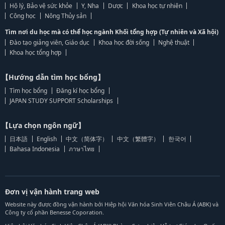
Hộ lý, Bảo vệ sức khỏe
Y, Nha
Dược
Khoa học tự nhiên
Công học
Nông Thủy sản
Tìm nơi du học mà có thể học ngành Khối tổng hợp (Tự nhiên và Xã hội)
Đào tạo giảng viên, Giáo dục
Khoa học đời sống
Nghệ thuật
Khoa học tổng hợp
【Hướng dẫn tìm học bổng】
Tìm học bổng
Đăng kí học bổng
JAPAN STUDY SUPPORT Scholarships
【Lựa chọn ngôn ngữ】
日本語
English
中文（简体字）
中文（繁體字）
한국어
Bahasa Indonesia
ภาษาไทย
Đơn vị vận hành trang web
Website này được đồng vận hành bởi Hiệp hội Văn hóa Sinh Viên Châu Á (ABK) và
Công ty cổ phần Benesse Coporation.