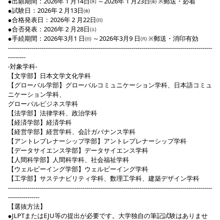
●出願期間：2026年 1 月14日㈬ ～2026年 1 月23日㈮ ※郵送・必着
●試験日：2026年 2 月13日㈮
●合格発表日：2026年 2 月22日㈰
●合否発表：2026年 2 月28日㈯
●手続期間：2026年3月1 日㈰ ～2026年3月9 日㈪ ※郵送・消印有効
--------------------------------------------------------------------------------------------------------
---------
-対象学科-
【文学部】日本文学文化学科
【グローバル学部】グローバルコミュニケーション学科、日本語コミュ
ニケーション学科、
グローバルビジネス学科
【法学部】法律学科、政治学科
【経済学部】経済学科
【経営学部】経営学科、会計ガバナンス学科
【アントレプレナーシップ学部】アントレプレナーシップ学科
【データサイエンス学部】データサイエンス学科
【人間科学部】人間科学科、社会福祉学科
【ウェルビーイング学部】ウェルビーイング学科
【工学部】サステナビリティ学科、数理工学科、建築デザイン学科
--------------------------------------------------------------------------------------------------------
----------------
【選抜方法】
●JLPTまたはEJU等の提出が必要です。大学独自の筆記試験はありませ