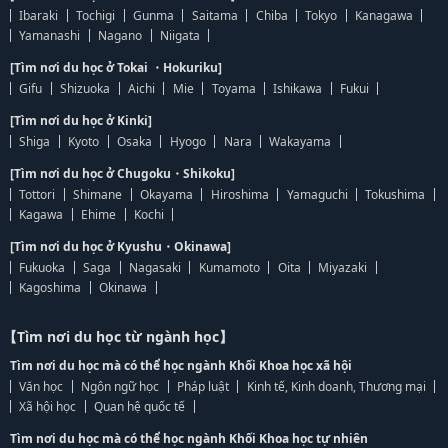
Ibaraki
Tochigi
Gunma
Saitama
Chiba
Tokyo
Kanagawa
Yamanashi
Nagano
Niigata
[Tìm nơi du học ở Tokai ・Hokuriku]
Gifu
Shizuoka
Aichi
Mie
Toyama
Ishikawa
Fukui
[Tìm nơi du học ở Kinki]
Shiga
Kyoto
Osaka
Hyogo
Nara
Wakayama
[Tìm nơi du học ở Chugoku・Shikoku]
Tottori
Shimane
Okayama
Hiroshima
Yamaguchi
Tokushima
Kagawa
Ehime
Kochi
[Tìm nơi du học ở Kyushu・Okinawa]
Fukuoka
Saga
Nagasaki
Kumamoto
Oita
Miyazaki
Kagoshima
Okinawa
【Tìm nơi du học từ ngành học】
Tìm nơi du học mà có thể học ngành Khối Khoa học xã hội
Văn học
Ngôn ngữ học
Pháp luật
Kinh tế, Kinh doanh, Thương mại
Xã hội học
Quan hệ quốc tế
Tìm nơi du học mà có thể học ngành Khối Khoa học tự nhiên