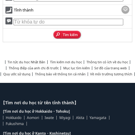
Tỉnh thành
Tin tức du học Nhật Bản
Tìm kiếm nơi du học
Thông tin có ích về du học
Thông điệp của anh chị đi trước
Mục lục tìm kiếm
Sơ đồ của trang web
Quy ước sử dụng
Thông báo về thông tin cá nhân
Về môi trường tương thích
【Tìm nơi du học từ tên tỉnh thành】
[Tìm nơi du học ở Hokkaido・Tohoku]
Hokkaido
Aomori
Iwate
Miyagi
Akita
Yamagata
Fukushima
[Tìm nơi du học ở Kanto・Koshinetsu]