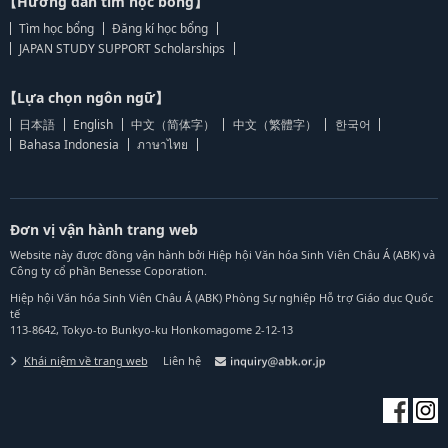
【Hướng dẫn tìm học bổng】
Tìm học bổng
Đăng kí học bổng
JAPAN STUDY SUPPORT Scholarships
【Lựa chọn ngôn ngữ】
日本語
English
中文（简体字）
中文（繁體字）
한국어
Bahasa Indonesia
ภาษาไทย
Đơn vị vận hành trang web
Website này được đồng vận hành bởi Hiệp hội Văn hóa Sinh Viên Châu Á (ABK) và
Công ty cổ phần Benesse Coporation.
Hiệp hội Văn hóa Sinh Viên Châu Á (ABK) Phòng Sự nghiệp Hỗ trợ Giáo dục Quốc
tế
113-8642, Tokyo-to Bunkyo-ku Honkomagome 2-12-13
Khái niệm về trang web
Liên hệ