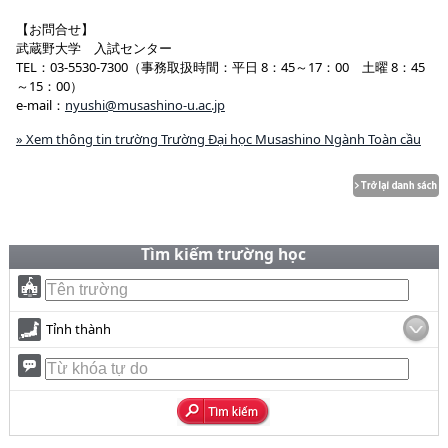
【お問合せ】
武蔵野大学 入試センター
TEL：03-5530-7300（事務取扱時間：平日 8：45～17：00 土曜 8：45
～15：00）
e-mail：
nyushi@musashino-u.ac.jp
» Xem thông tin trường Trường Đại học Musashino Ngành Toàn cầu
Tìm kiếm trường học
Tỉnh thành