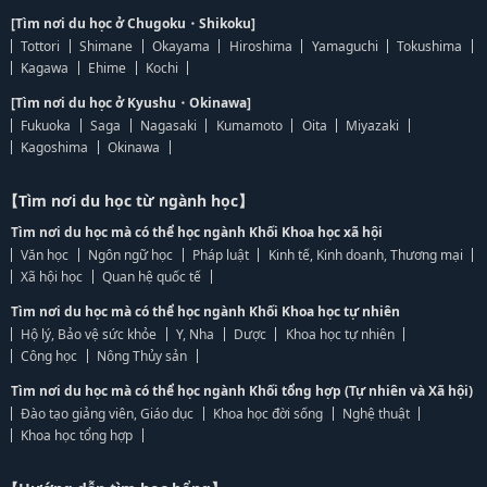
[Tìm nơi du học ở Chugoku・Shikoku]
Tottori
Shimane
Okayama
Hiroshima
Yamaguchi
Tokushima
Kagawa
Ehime
Kochi
[Tìm nơi du học ở Kyushu・Okinawa]
Fukuoka
Saga
Nagasaki
Kumamoto
Oita
Miyazaki
Kagoshima
Okinawa
【Tìm nơi du học từ ngành học】
Tìm nơi du học mà có thể học ngành Khối Khoa học xã hội
Văn học
Ngôn ngữ học
Pháp luật
Kinh tế, Kinh doanh, Thương mại
Xã hội học
Quan hệ quốc tế
Tìm nơi du học mà có thể học ngành Khối Khoa học tự nhiên
Hộ lý, Bảo vệ sức khỏe
Y, Nha
Dược
Khoa học tự nhiên
Công học
Nông Thủy sản
Tìm nơi du học mà có thể học ngành Khối tổng hợp (Tự nhiên và Xã hội)
Đào tạo giảng viên, Giáo dục
Khoa học đời sống
Nghệ thuật
Khoa học tổng hợp