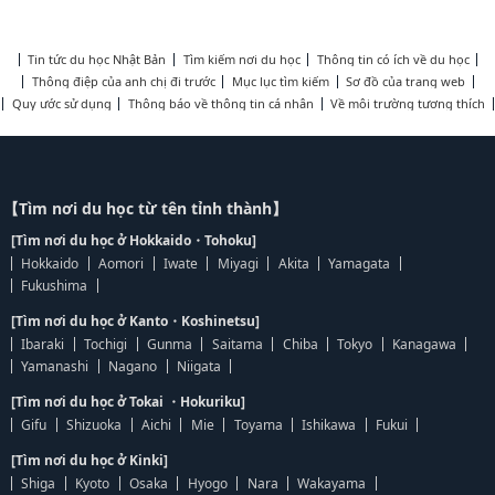
Tin tức du học Nhật Bản
Tìm kiếm nơi du học
Thông tin có ích về du học
Thông điệp của anh chị đi trước
Mục lục tìm kiếm
Sơ đồ của trang web
Quy ước sử dụng
Thông báo về thông tin cá nhân
Về môi trường tương thích
【Tìm nơi du học từ tên tỉnh thành】
[Tìm nơi du học ở Hokkaido・Tohoku]
Hokkaido
Aomori
Iwate
Miyagi
Akita
Yamagata
Fukushima
[Tìm nơi du học ở Kanto・Koshinetsu]
Ibaraki
Tochigi
Gunma
Saitama
Chiba
Tokyo
Kanagawa
Yamanashi
Nagano
Niigata
[Tìm nơi du học ở Tokai ・Hokuriku]
Gifu
Shizuoka
Aichi
Mie
Toyama
Ishikawa
Fukui
[Tìm nơi du học ở Kinki]
Shiga
Kyoto
Osaka
Hyogo
Nara
Wakayama