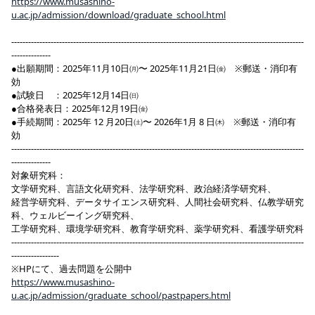
https://www.musashino-
u.ac.jp/admission/download/graduate_school.html
--------------------------------------------------------------------------------------------------------
--------------
●出願期間：2025年11月10日㈪〜 2025年11月21日㈮ ※郵送・消印有
効
●試験日 ：2025年12月14日㈰
●合格発表日：2025年12月19日㈮
●手続期間：2025年 12 月20日㈯〜 2026年1月 8 日㈭ ※郵送・消印有
効
--------------------------------------------------------------------------------------------------------
--------------
対象研究科：
文学研究科、言語文化研究科、法学研究科、政治経済学研究科、
経営学研究科、データサイエンス研究科、人間社会研究科、仏教学研究
科、ウェルビーイング研究科、
工学研究科、環境学研究科、教育学研究科、薬学研究科、看護学研究科
--------------------------------------------------------------------------------------------------------
-----------------
※HPにて、過去問題を公開中
https://www.musashino-
u.ac.jp/admission/graduate_school/pastpapers.html