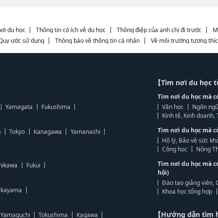
ơi du học
Thông tin có ích về du học
Thông điệp của anh chị đi trước
M
Quy ước sử dụng
Thông báo về thông tin cá nhân
Về môi trường tương thí
【Tìm nơi du học 
Tìm nơi du học mà c
Yamagata
Fukushima
Văn học
Ngôn ngữ
Kinh tế, Kinh doanh
Tìm nơi du học mà c
a
Tokyo
Kanagawa
Yamanashi
Hộ lý, Bảo vệ sức kh
Công học
Nông Th
Tìm nơi du học mà c
hikawa
Fukui
hội)
Đào tạo giảng viên, 
kayama
Khoa học tổng hợp
【Hướng dẫn tìm 
Yamaguchi
Tokushima
Kagawa