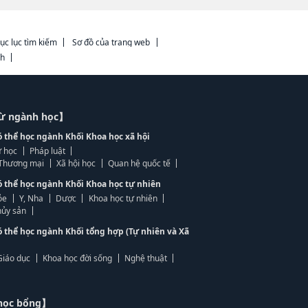
ục lục tìm kiếm
Sơ đồ của trang web
ch
từ ngành học】
ó thể học ngành Khối Khoa học xã hội
 học
Pháp luật
, Thương mại
Xã hội học
Quan hệ quốc tế
ó thể học ngành Khối Khoa học tự nhiên
ỏe
Y, Nha
Dược
Khoa học tự nhiên
ủy sản
ó thể học ngành Khối tổng hợp (Tự nhiên và Xã
Giáo dục
Khoa học đời sống
Nghệ thuật
học bổng】