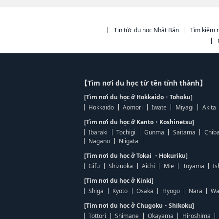
Tin tức du học Nhật Bản
Tìm kiếm n
【Tìm nơi du học từ tên tỉnh thành】
[Tìm nơi du học ở Hokkaido・Tohoku]
Hokkaido
Aomori
Iwate
Miyagi
Akita
[Tìm nơi du học ở Kanto・Koshinetsu]
Ibaraki
Tochigi
Gunma
Saitama
Chib
Nagano
Niigata
[Tìm nơi du học ở Tokai ・Hokuriku]
Gifu
Shizuoka
Aichi
Mie
Toyama
Is
[Tìm nơi du học ở Kinki]
Shiga
Kyoto
Osaka
Hyogo
Nara
Wa
[Tìm nơi du học ở Chugoku・Shikoku]
Tottori
Shimane
Okayama
Hiroshima