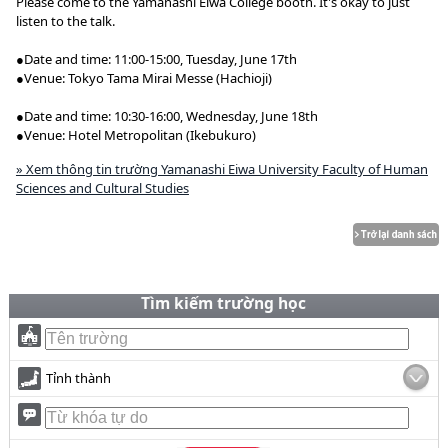
Please come to the Yamanashi Eiwa College booth. It's okay to just
listen to the talk.
●Date and time: 11:00-15:00, Tuesday, June 17th
●Venue: Tokyo Tama Mirai Messe (Hachioji)
●Date and time: 10:30-16:00, Wednesday, June 18th
●Venue: Hotel Metropolitan (Ikebukuro)
» Xem thông tin trường Yamanashi Eiwa University Faculty of Human
Sciences and Cultural Studies
Tìm kiếm trường học
Tỉnh thành