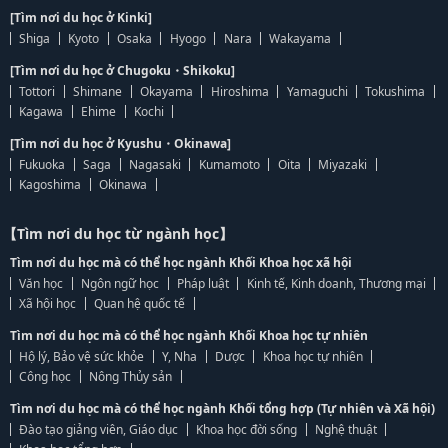
[Tìm nơi du học ở Kinki]
Shiga
Kyoto
Osaka
Hyogo
Nara
Wakayama
[Tìm nơi du học ở Chugoku・Shikoku]
Tottori
Shimane
Okayama
Hiroshima
Yamaguchi
Tokushima
Kagawa
Ehime
Kochi
[Tìm nơi du học ở Kyushu・Okinawa]
Fukuoka
Saga
Nagasaki
Kumamoto
Oita
Miyazaki
Kagoshima
Okinawa
【Tìm nơi du học từ ngành học】
Tìm nơi du học mà có thể học ngành Khối Khoa học xã hội
Văn học
Ngôn ngữ học
Pháp luật
Kinh tế, Kinh doanh, Thương mại
Xã hội học
Quan hệ quốc tế
Tìm nơi du học mà có thể học ngành Khối Khoa học tự nhiên
Hộ lý, Bảo vệ sức khỏe
Y, Nha
Dược
Khoa học tự nhiên
Công học
Nông Thủy sản
Tìm nơi du học mà có thể học ngành Khối tổng hợp (Tự nhiên và Xã hội)
Đào tạo giảng viên, Giáo dục
Khoa học đời sống
Nghệ thuật