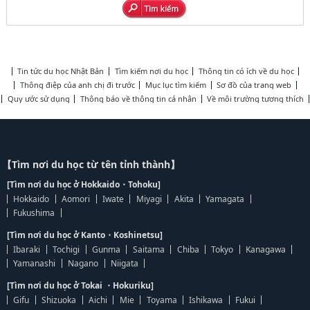
Tin tức du học Nhật Bản
Tìm kiếm nơi du học
Thông tin có ích về du học
Thông điệp của anh chị đi trước
Mục lục tìm kiếm
Sơ đồ của trang web
Quy ước sử dụng
Thông báo về thông tin cá nhân
Về môi trường tương thích
【Tìm nơi du học từ tên tỉnh thành】
[Tìm nơi du học ở Hokkaido・Tohoku]
Hokkaido
Aomori
Iwate
Miyagi
Akita
Yamagata
Fukushima
[Tìm nơi du học ở Kanto・Koshinetsu]
Ibaraki
Tochigi
Gunma
Saitama
Chiba
Tokyo
Kanagawa
Yamanashi
Nagano
Niigata
[Tìm nơi du học ở Tokai ・Hokuriku]
Gifu
Shizuoka
Aichi
Mie
Toyama
Ishikawa
Fukui