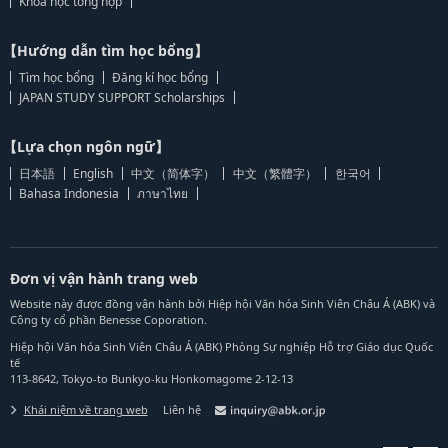
Khoa học tổng hợp
【Hướng dẫn tìm học bổng】
Tìm học bổng
Đăng kí học bổng
JAPAN STUDY SUPPORT Scholarships
【Lựa chọn ngôn ngữ】
日本語
English
中文（简体字）
中文（繁體字）
한국어
Bahasa Indonesia
ภาษาไทย
Đơn vị vận hành trang web
Website này được đồng vận hành bởi Hiệp hội Văn hóa Sinh Viên Châu Á (ABK) và
Công ty cổ phần Benesse Coporation.
Hiệp hội Văn hóa Sinh Viên Châu Á (ABK) Phòng Sự nghiệp Hỗ trợ Giáo dục Quốc
tế
113-8642, Tokyo-to Bunkyo-ku Honkomagome 2-12-13
Khái niệm về trang web
Liên hệ