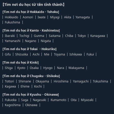
【Tìm nơi du học từ tên tỉnh thành】
[Tìm nơi du học ở Hokkaido・Tohoku]
Hokkaido
Aomori
Iwate
Miyagi
Akita
Yamagata
Fukushima
[Tìm nơi du học ở Kanto・Koshinetsu]
Ibaraki
Tochigi
Gunma
Saitama
Chiba
Tokyo
Kanagawa
Yamanashi
Nagano
Niigata
[Tìm nơi du học ở Tokai ・Hokuriku]
Gifu
Shizuoka
Aichi
Mie
Toyama
Ishikawa
Fukui
[Tìm nơi du học ở Kinki]
Shiga
Kyoto
Osaka
Hyogo
Nara
Wakayama
[Tìm nơi du học ở Chugoku・Shikoku]
Tottori
Shimane
Okayama
Hiroshima
Yamaguchi
Tokushima
Kagawa
Ehime
Kochi
[Tìm nơi du học ở Kyushu・Okinawa]
Fukuoka
Saga
Nagasaki
Kumamoto
Oita
Miyazaki
Kagoshima
Okinawa