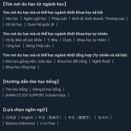
【Tìm nơi du học từ ngành học】
Tìm nơi du học mà có thể học ngành Khối Khoa học xã hội
Văn học
Ngôn ngữ học
Pháp luật
Kinh tế, Kinh doanh, Thương mại
Xã hội học
Quan hệ quốc tế
Tìm nơi du học mà có thể học ngành Khối Khoa học tự nhiên
Hộ lý, Bảo vệ sức khỏe
Y, Nha
Dược
Khoa học tự nhiên
Công học
Nông Thủy sản
Tìm nơi du học mà có thể học ngành Khối tổng hợp (Tự nhiên và Xã hội)
Đào tạo giảng viên, Giáo dục
Khoa học đời sống
Nghệ thuật
Khoa học tổng hợp
【Hướng dẫn tìm học bổng】
Tìm học bổng
Đăng kí học bổng
JAPAN STUDY SUPPORT Scholarships
【Lựa chọn ngôn ngữ】
日本語
English
中文（简体字）
中文（繁體字）
한국어
Bahasa Indonesia
ภาษาไทย