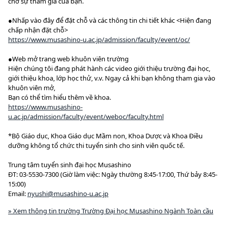
chờ sự tham gia của bạn.
●Nhấp vào đây để đặt chỗ và các thông tin chi tiết khác <Hiện đang
chấp nhận đặt chỗ>
https://www.musashino-u.ac.jp/admission/faculty/event/oc/
●Web mở trang web khuôn viên trường
Hiện chúng tôi đang phát hành các video giới thiệu trường đại học,
giới thiệu khoa, lớp học thử, v.v. Ngay cả khi bạn không tham gia vào
khuôn viên mở,
Bạn có thể tìm hiểu thêm về khoa.
https://www.musashino-
u.ac.jp/admission/faculty/event/weboc/faculty.html
*Bộ Giáo dục, Khoa Giáo dục Mầm non, Khoa Dược và Khoa Điều
dưỡng không tổ chức thi tuyển sinh cho sinh viên quốc tế.
Trung tâm tuyển sinh đại học Musashino
ĐT: 03-5530-7300 (Giờ làm việc: Ngày thường 8:45-17:00, Thứ bảy 8:45-
15:00)
Email:
nyushi@musashino-u.ac.jp
» Xem thông tin trường Trường Đại học Musashino Ngành Toàn cầu