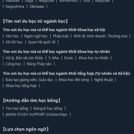
Fukuoka
Saga
Nagasaki
Kumamoto
Oita
Miyazaki
Kagoshima
Okinawa
【Tìm nơi du học từ ngành học】
Tìm nơi du học mà có thể học ngành Khối Khoa học xã hội
Văn học
Ngôn ngữ học
Pháp luật
Kinh tế, Kinh doanh, Thương mại
Xã hội học
Quan hệ quốc tế
Tìm nơi du học mà có thể học ngành Khối Khoa học tự nhiên
Hộ lý, Bảo vệ sức khỏe
Y, Nha
Dược
Khoa học tự nhiên
Công học
Nông Thủy sản
Tìm nơi du học mà có thể học ngành Khối tổng hợp (Tự nhiên và Xã hội)
Đào tạo giảng viên, Giáo dục
Khoa học đời sống
Nghệ thuật
Khoa học tổng hợp
【Hướng dẫn tìm học bổng】
Tìm học bổng
Đăng kí học bổng
JAPAN STUDY SUPPORT Scholarships
【Lựa chọn ngôn ngữ】