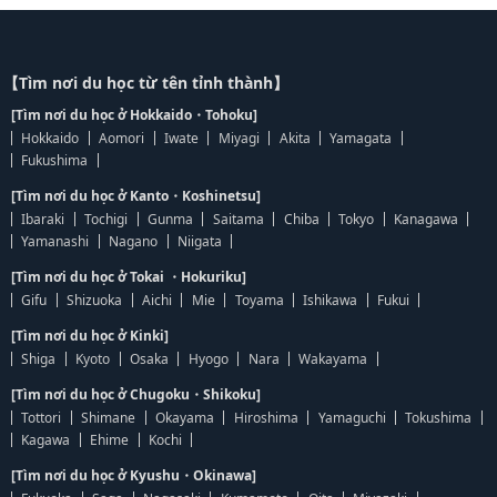
【Tìm nơi du học từ tên tỉnh thành】
[Tìm nơi du học ở Hokkaido・Tohoku]
Hokkaido
Aomori
Iwate
Miyagi
Akita
Yamagata
Fukushima
[Tìm nơi du học ở Kanto・Koshinetsu]
Ibaraki
Tochigi
Gunma
Saitama
Chiba
Tokyo
Kanagawa
Yamanashi
Nagano
Niigata
[Tìm nơi du học ở Tokai ・Hokuriku]
Gifu
Shizuoka
Aichi
Mie
Toyama
Ishikawa
Fukui
[Tìm nơi du học ở Kinki]
Shiga
Kyoto
Osaka
Hyogo
Nara
Wakayama
[Tìm nơi du học ở Chugoku・Shikoku]
Tottori
Shimane
Okayama
Hiroshima
Yamaguchi
Tokushima
Kagawa
Ehime
Kochi
[Tìm nơi du học ở Kyushu・Okinawa]