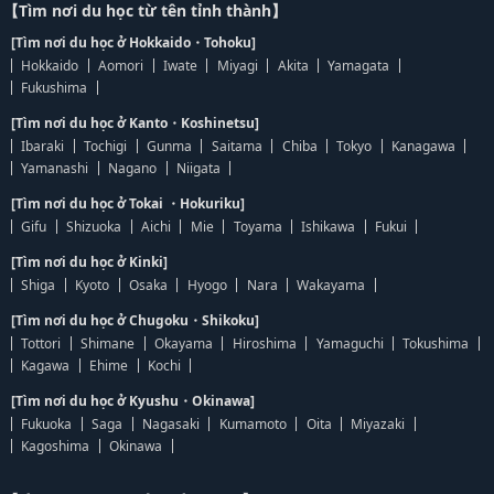
【Tìm nơi du học từ tên tỉnh thành】
[Tìm nơi du học ở Hokkaido・Tohoku]
Hokkaido
Aomori
Iwate
Miyagi
Akita
Yamagata
Fukushima
[Tìm nơi du học ở Kanto・Koshinetsu]
Ibaraki
Tochigi
Gunma
Saitama
Chiba
Tokyo
Kanagawa
Yamanashi
Nagano
Niigata
[Tìm nơi du học ở Tokai ・Hokuriku]
Gifu
Shizuoka
Aichi
Mie
Toyama
Ishikawa
Fukui
[Tìm nơi du học ở Kinki]
Shiga
Kyoto
Osaka
Hyogo
Nara
Wakayama
[Tìm nơi du học ở Chugoku・Shikoku]
Tottori
Shimane
Okayama
Hiroshima
Yamaguchi
Tokushima
Kagawa
Ehime
Kochi
[Tìm nơi du học ở Kyushu・Okinawa]
Fukuoka
Saga
Nagasaki
Kumamoto
Oita
Miyazaki
Kagoshima
Okinawa