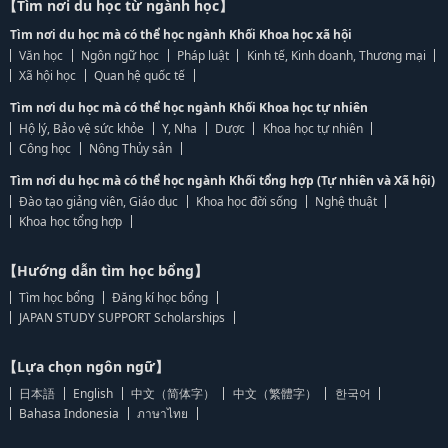
【Tìm nơi du học từ ngành học】
Tìm nơi du học mà có thể học ngành Khối Khoa học xã hội
Văn học
Ngôn ngữ học
Pháp luật
Kinh tế, Kinh doanh, Thương mại
Xã hội học
Quan hệ quốc tế
Tìm nơi du học mà có thể học ngành Khối Khoa học tự nhiên
Hộ lý, Bảo vệ sức khỏe
Y, Nha
Dược
Khoa học tự nhiên
Công học
Nông Thủy sản
Tìm nơi du học mà có thể học ngành Khối tổng hợp (Tự nhiên và Xã hội)
Đào tạo giảng viên, Giáo dục
Khoa học đời sống
Nghệ thuật
Khoa học tổng hợp
【Hướng dẫn tìm học bổng】
Tìm học bổng
Đăng kí học bổng
JAPAN STUDY SUPPORT Scholarships
【Lựa chọn ngôn ngữ】
日本語
English
中文（简体字）
中文（繁體字）
한국어
Bahasa Indonesia
ภาษาไทย