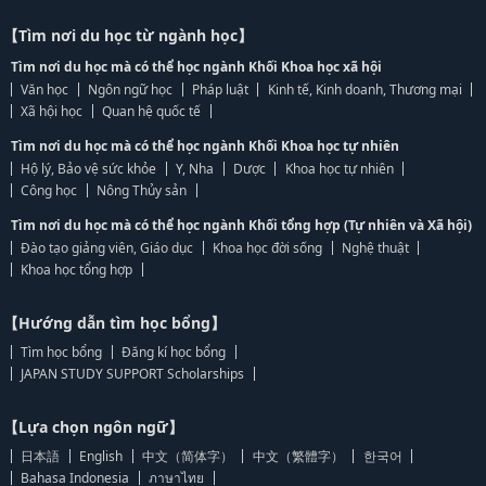
【Tìm nơi du học từ ngành học】
Tìm nơi du học mà có thể học ngành Khối Khoa học xã hội
Văn học
Ngôn ngữ học
Pháp luật
Kinh tế, Kinh doanh, Thương mại
Xã hội học
Quan hệ quốc tế
Tìm nơi du học mà có thể học ngành Khối Khoa học tự nhiên
Hộ lý, Bảo vệ sức khỏe
Y, Nha
Dược
Khoa học tự nhiên
Công học
Nông Thủy sản
Tìm nơi du học mà có thể học ngành Khối tổng hợp (Tự nhiên và Xã hội)
Đào tạo giảng viên, Giáo dục
Khoa học đời sống
Nghệ thuật
Khoa học tổng hợp
【Hướng dẫn tìm học bổng】
Tìm học bổng
Đăng kí học bổng
JAPAN STUDY SUPPORT Scholarships
【Lựa chọn ngôn ngữ】
日本語
English
中文（简体字）
中文（繁體字）
한국어
Bahasa Indonesia
ภาษาไทย