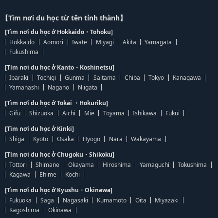
【Tìm nơi du học từ tên tỉnh thành】
[Tìm nơi du học ở Hokkaido・Tohoku]
Hokkaido
Aomori
Iwate
Miyagi
Akita
Yamagata
Fukushima
[Tìm nơi du học ở Kanto・Koshinetsu]
Ibaraki
Tochigi
Gunma
Saitama
Chiba
Tokyo
Kanagawa
Yamanashi
Nagano
Niigata
[Tìm nơi du học ở Tokai ・Hokuriku]
Gifu
Shizuoka
Aichi
Mie
Toyama
Ishikawa
Fukui
[Tìm nơi du học ở Kinki]
Shiga
Kyoto
Osaka
Hyogo
Nara
Wakayama
[Tìm nơi du học ở Chugoku・Shikoku]
Tottori
Shimane
Okayama
Hiroshima
Yamaguchi
Tokushima
Kagawa
Ehime
Kochi
[Tìm nơi du học ở Kyushu・Okinawa]
Fukuoka
Saga
Nagasaki
Kumamoto
Oita
Miyazaki
Kagoshima
Okinawa