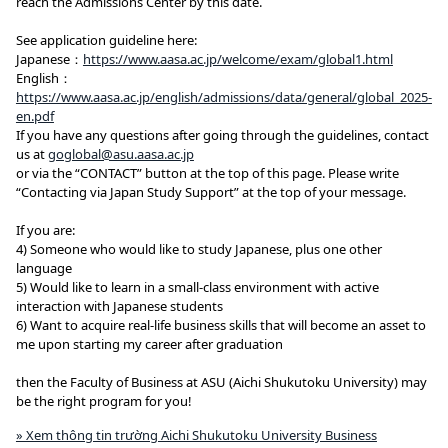
reach the Admissions Center by this date.
See application guideline here:
Japanese：
https://www.aasa.ac.jp/welcome/exam/global1.html
English：
https://www.aasa.ac.jp/english/admissions/data/general/global_2025-
en.pdf
If you have any questions after going through the guidelines, contact
us at
goglobal@asu.aasa.ac.jp
or via the “CONTACT” button at the top of this page. Please write
“Contacting via Japan Study Support” at the top of your message.
If you are:
4) Someone who would like to study Japanese, plus one other
language
5) Would like to learn in a small-class environment with active
interaction with Japanese students
6) Want to acquire real-life business skills that will become an asset to
me upon starting my career after graduation
then the Faculty of Business at ASU (Aichi Shukutoku University) may
be the right program for you!
» Xem thông tin trường Aichi Shukutoku University Business