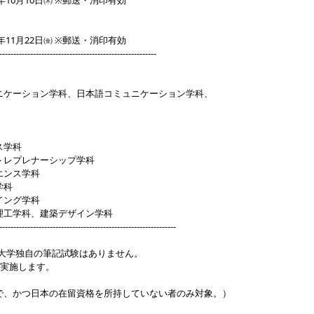
24年10月10日㈭ ※郵送・消印有効
24年11月22日㈮ ※郵送・消印有効
--------------------------------------------------------
ニケーション学科、日本語コミュニケーション学科、
ス学科
トレプレナーシップ学科
エンス学科
学科
イング学科
理工学科、建築デザイン学科
---------------------------------------------------------------
す。大学独自の筆記試験はありません。
で実施します。
で、かつ日本の在留資格を所持していない者のみ対象。）