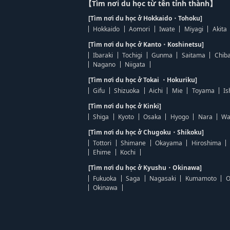
【Tìm nơi du học từ tên tỉnh thành】
[Tìm nơi du học ở Hokkaido・Tohoku]
Hokkaido
Aomori
Iwate
Miyagi
Akita
[Tìm nơi du học ở Kanto・Koshinetsu]
Ibaraki
Tochigi
Gunma
Saitama
Chib
Nagano
Niigata
[Tìm nơi du học ở Tokai ・Hokuriku]
Gifu
Shizuoka
Aichi
Mie
Toyama
Is
[Tìm nơi du học ở Kinki]
Shiga
Kyoto
Osaka
Hyogo
Nara
Wa
[Tìm nơi du học ở Chugoku・Shikoku]
Tottori
Shimane
Okayama
Hiroshima
Ehime
Kochi
[Tìm nơi du học ở Kyushu・Okinawa]
Fukuoka
Saga
Nagasaki
Kumamoto
O
Okinawa