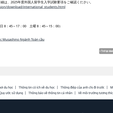
細は、2025年度外国人留学生入学試験要項をご確認ください。
sion/download/international_students.html
日 8：45～17：00 土曜 8：45～15：00）
ọc Musashino Ngành Toàn cầu
ơi du học
Thông tin có ích về du học
Thông điệp của anh chị đi trước
M
Quy ước sử dụng
Thông báo về thông tin cá nhân
Về môi trường tương thí