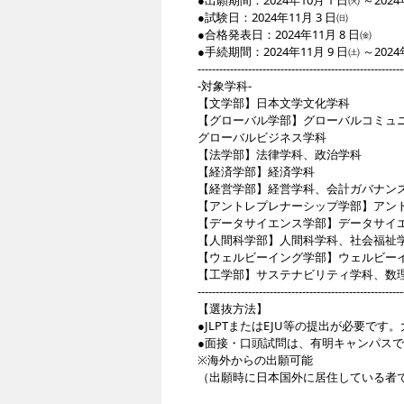
●出願期間：2024年10月 1 日㈫ ～20
●試験日：2024年11月 3 日㈰
●合格発表日：2024年11月 8 日㈮
●手続期間：2024年11月 9 日㈯ ～20
---------------------------------------------------------
-対象学科-
【文学部】日本文学文化学科
【グローバル学部】グローバルコミュ
グローバルビジネス学科
【法学部】法律学科、政治学科
【経済学部】経済学科
【経営学部】経営学科、会計ガバナン
【アントレプレナーシップ学部】アン
【データサイエンス学部】データサイ
【人間科学部】人間科学科、社会福祉
【ウェルビーイング学部】ウェルビー
【工学部】サステナビリティ学科、数
---------------------------------------------------------
【選抜方法】
●JLPTまたはEJU等の提出が必要で
●面接・口頭試問は、有明キャンパス
※海外からの出願可能
（出願時に日本国外に居住している者