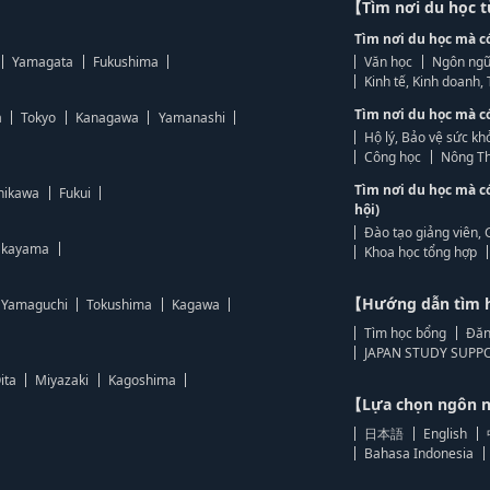
【Tìm nơi du học 
Tìm nơi du học mà c
Yamagata
Fukushima
Văn học
Ngôn ngữ
Kinh tế, Kinh doanh
Tìm nơi du học mà c
a
Tokyo
Kanagawa
Yamanashi
Hộ lý, Bảo vệ sức kh
Công học
Nông Th
Tìm nơi du học mà c
hikawa
Fukui
hội)
Đào tạo giảng viên, 
kayama
Khoa học tổng hợp
【Hướng dẫn tìm 
Yamaguchi
Tokushima
Kagawa
Tìm học bổng
Đăn
JAPAN STUDY SUPPO
ita
Miyazaki
Kagoshima
【Lựa chọn ngôn
日本語
English
Bahasa Indonesia