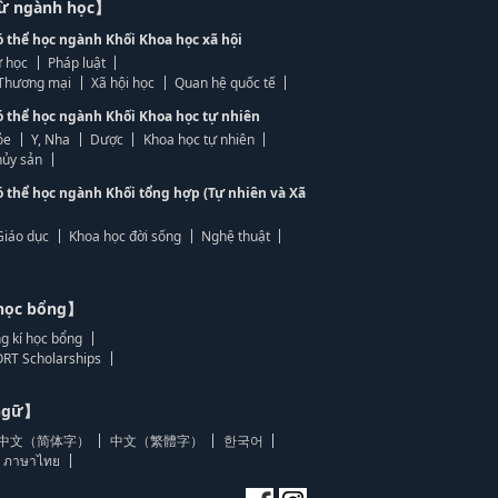
từ ngành học】
ó thể học ngành Khối Khoa học xã hội
 học
Pháp luật
, Thương mại
Xã hội học
Quan hệ quốc tế
ó thể học ngành Khối Khoa học tự nhiên
ỏe
Y, Nha
Dược
Khoa học tự nhiên
ủy sản
ó thể học ngành Khối tổng hợp (Tự nhiên và Xã
Giáo dục
Khoa học đời sống
Nghệ thuật
học bổng】
g kí học bổng
RT Scholarships
 ngữ】
中文（简体字）
中文（繁體字）
한국어
ภาษาไทย