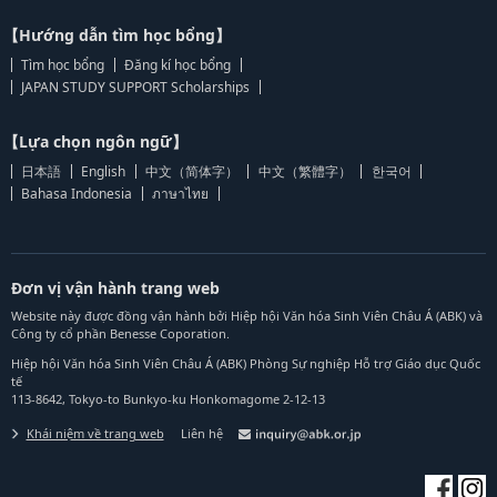
【Hướng dẫn tìm học bổng】
Tìm học bổng
Đăng kí học bổng
JAPAN STUDY SUPPORT Scholarships
【Lựa chọn ngôn ngữ】
日本語
English
中文（简体字）
中文（繁體字）
한국어
Bahasa Indonesia
ภาษาไทย
Đơn vị vận hành trang web
Website này được đồng vận hành bởi Hiệp hội Văn hóa Sinh Viên Châu Á (ABK) và
Công ty cổ phần Benesse Coporation.
Hiệp hội Văn hóa Sinh Viên Châu Á (ABK) Phòng Sự nghiệp Hỗ trợ Giáo dục Quốc
tế
113-8642, Tokyo-to Bunkyo-ku Honkomagome 2-12-13
Khái niệm về trang web
Liên hệ