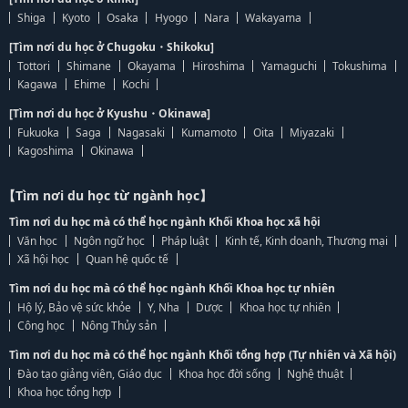
Shiga
Kyoto
Osaka
Hyogo
Nara
Wakayama
[Tìm nơi du học ở Chugoku・Shikoku]
Tottori
Shimane
Okayama
Hiroshima
Yamaguchi
Tokushima
Kagawa
Ehime
Kochi
[Tìm nơi du học ở Kyushu・Okinawa]
Fukuoka
Saga
Nagasaki
Kumamoto
Oita
Miyazaki
Kagoshima
Okinawa
【Tìm nơi du học từ ngành học】
Tìm nơi du học mà có thể học ngành Khối Khoa học xã hội
Văn học
Ngôn ngữ học
Pháp luật
Kinh tế, Kinh doanh, Thương mại
Xã hội học
Quan hệ quốc tế
Tìm nơi du học mà có thể học ngành Khối Khoa học tự nhiên
Hộ lý, Bảo vệ sức khỏe
Y, Nha
Dược
Khoa học tự nhiên
Công học
Nông Thủy sản
Tìm nơi du học mà có thể học ngành Khối tổng hợp (Tự nhiên và Xã hội)
Đào tạo giảng viên, Giáo dục
Khoa học đời sống
Nghệ thuật
Khoa học tổng hợp