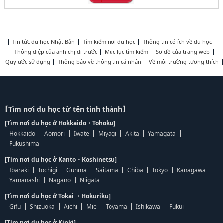
Tin tức du học Nhật Bản
Tìm kiếm nơi du học
Thông tin có ích về du học
Thông điệp của anh chị đi trước
Mục lục tìm kiếm
Sơ đồ của trang web
Quy ước sử dụng
Thông báo về thông tin cá nhân
Về môi trường tương thích
【Tìm nơi du học từ tên tỉnh thành】
[Tìm nơi du học ở Hokkaido・Tohoku]
Hokkaido
Aomori
Iwate
Miyagi
Akita
Yamagata
Fukushima
[Tìm nơi du học ở Kanto・Koshinetsu]
Ibaraki
Tochigi
Gunma
Saitama
Chiba
Tokyo
Kanagawa
Yamanashi
Nagano
Niigata
[Tìm nơi du học ở Tokai ・Hokuriku]
Gifu
Shizuoka
Aichi
Mie
Toyama
Ishikawa
Fukui
[Tìm nơi du học ở Kinki]