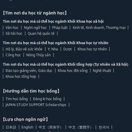
【Tìm nơi du học từ ngành học】
Tìm nơi du học mà có thể học ngành Khối Khoa học xã hội
Văn học
Ngôn ngữ học
Pháp luật
Kinh tế, Kinh doanh, Thương mại
Xã hội học
Quan hệ quốc tế
Tìm nơi du học mà có thể học ngành Khối Khoa học tự nhiên
Hộ lý, Bảo vệ sức khỏe
Y, Nha
Dược
Khoa học tự nhiên
Công học
Nông Thủy sản
Tìm nơi du học mà có thể học ngành Khối tổng hợp (Tự nhiên và Xã hội)
Đào tạo giảng viên, Giáo dục
Khoa học đời sống
Nghệ thuật
Khoa học tổng hợp
【Hướng dẫn tìm học bổng】
Tìm học bổng
Đăng kí học bổng
JAPAN STUDY SUPPORT Scholarships
【Lựa chọn ngôn ngữ】
日本語
English
中文（简体字）
中文（繁體字）
한국어