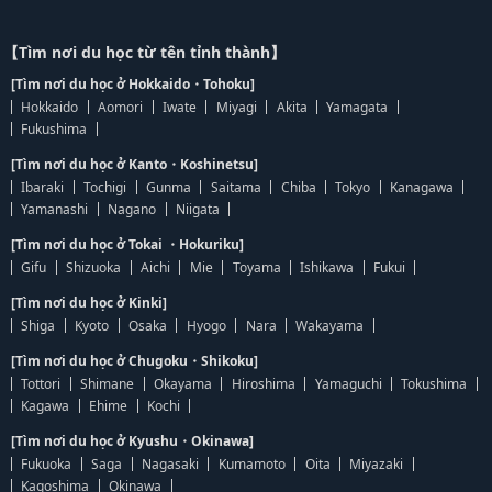
【Tìm nơi du học từ tên tỉnh thành】
[Tìm nơi du học ở Hokkaido・Tohoku]
Hokkaido
Aomori
Iwate
Miyagi
Akita
Yamagata
Fukushima
[Tìm nơi du học ở Kanto・Koshinetsu]
Ibaraki
Tochigi
Gunma
Saitama
Chiba
Tokyo
Kanagawa
Yamanashi
Nagano
Niigata
[Tìm nơi du học ở Tokai ・Hokuriku]
Gifu
Shizuoka
Aichi
Mie
Toyama
Ishikawa
Fukui
[Tìm nơi du học ở Kinki]
Shiga
Kyoto
Osaka
Hyogo
Nara
Wakayama
[Tìm nơi du học ở Chugoku・Shikoku]
Tottori
Shimane
Okayama
Hiroshima
Yamaguchi
Tokushima
Kagawa
Ehime
Kochi
[Tìm nơi du học ở Kyushu・Okinawa]
Fukuoka
Saga
Nagasaki
Kumamoto
Oita
Miyazaki
Kagoshima
Okinawa