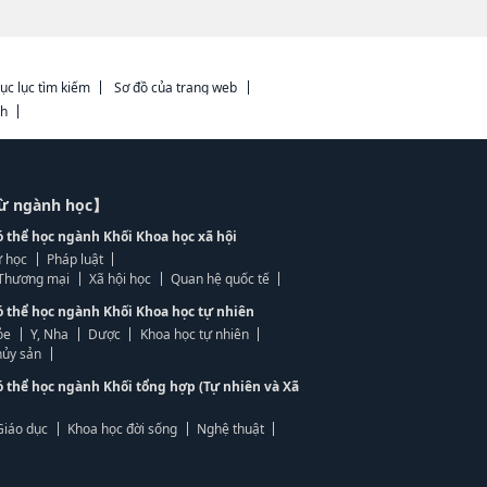
ục lục tìm kiếm
Sơ đồ của trang web
ch
từ ngành học】
ó thể học ngành Khối Khoa học xã hội
 học
Pháp luật
, Thương mại
Xã hội học
Quan hệ quốc tế
ó thể học ngành Khối Khoa học tự nhiên
ỏe
Y, Nha
Dược
Khoa học tự nhiên
ủy sản
ó thể học ngành Khối tổng hợp (Tự nhiên và Xã
Giáo dục
Khoa học đời sống
Nghệ thuật