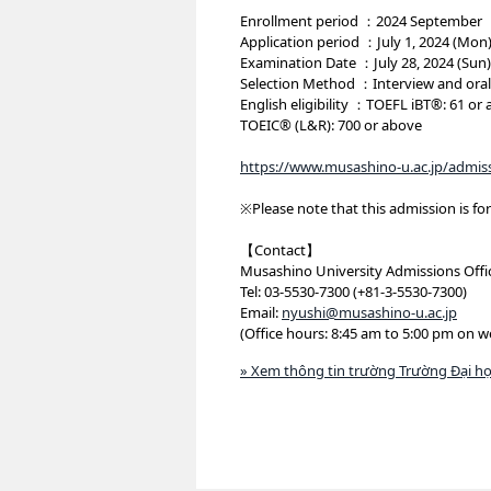
Enrollment period ：2024 September
Application period ：July 1, 2024 (Mon) -
Examination Date ：July 28, 2024 (Sun)
Selection Method ：Interview and oral
English eligibility ：TOEFL iBT®: 61 or 
TOEIC® (L&R): 700 or above
https://www.musashino-u.ac.jp/admis
※Please note that this admission is for
【Contact】
Musashino University Admissions Offi
Tel: 03-5530-7300 (+81-3-5530-7300)
Email:
nyushi@musashino-u.ac.jp
(Office hours: 8:45 am to 5:00 pm on 
» Xem thông tin trường Trường Đại h