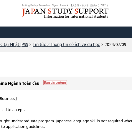
Trường Đại học Musashino Ngành Toàn cầu 【大学院・秋入学（国内）】7/12（金）...
c tại Nhật JPSS
>
Tin tức／Thông tin có ích về du học
> 2024/07/09
shino Ngành Toàn cầu
 Business】
losed to accept.
- taught undergraduate program. Japanese language skill is not required whe
 to application guidelines.