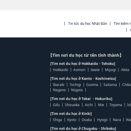
Tin tức du học Nhật Bản
Tìm kiếm n
【Tìm nơi du học từ tên tỉnh thành】
[Tìm nơi du học ở Hokkaido・Tohoku]
Hokkaido
Aomori
Iwate
Miyagi
Akita
[Tìm nơi du học ở Kanto・Koshinetsu]
Ibaraki
Tochigi
Gunma
Saitama
Chib
Nagano
Niigata
[Tìm nơi du học ở Tokai ・Hokuriku]
Gifu
Shizuoka
Aichi
Mie
Toyama
Is
[Tìm nơi du học ở Kinki]
Shiga
Kyoto
Osaka
Hyogo
Nara
Wa
[Tìm nơi du học ở Chugoku・Shikoku]