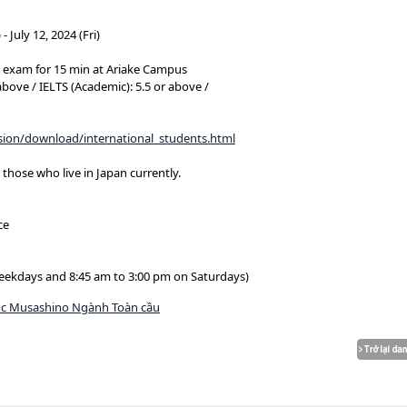
 July 12, 2024 (Fri)
 exam for 15 min at Ariake Campus
above / IELTS (Academic): 5.5 or above /
sion/download/international_students.html
 those who live in Japan currently.
ce
weekdays and 8:45 am to 3:00 pm on Saturdays)
ọc Musashino Ngành Toàn cầu