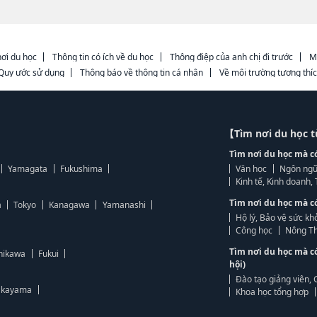
ơi du học
Thông tin có ích về du học
Thông điệp của anh chị đi trước
M
Quy ước sử dụng
Thông báo về thông tin cá nhân
Về môi trường tương thí
【Tìm nơi du học 
Tìm nơi du học mà c
Yamagata
Fukushima
Văn học
Ngôn ngữ
Kinh tế, Kinh doanh
Tìm nơi du học mà c
a
Tokyo
Kanagawa
Yamanashi
Hộ lý, Bảo vệ sức kh
Công học
Nông Th
Tìm nơi du học mà c
hikawa
Fukui
hội)
Đào tạo giảng viên, 
kayama
Khoa học tổng hợp