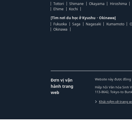
Tottori
Shimane
Okayama
Hiroshima
Ehime
Kochi
[Tìm nơi du học ở Kyushu・Okinawa]
Fukuoka
Saga
Nagasaki
Kumamoto
O
Okinawa
Website này được đồng 
Đơn vị vận
hành trang
Hiệp hội Văn hóa Sinh 
web
113-8642, Tokyo-to Bu
Khái niệm về trang 