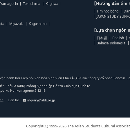
【Hướng dẫn tìm 
Yamaguchi
Tokushima
Kagawa
Tìm học bổng
Đăn
JAPAN STUDY SUPPO
ita
Miyazaki
Kagoshima
【Lựa chọn ngôn
日本語
English
Bahasa Indonesia
vận hành bởi Hiệp hội Văn hóa Sinh Viên Châu Á (ABK) và Công ty cổ phần Benesse C
Viên Châu Á (ABK) Phòng Sự nghiệp Hỗ trợ Giáo dục Quốc tế
nkyo-ku Honkomagome 2-12-13
web
Liên hệ
Copyright(C) 1999-2026 The Asian Students Cultural Associat