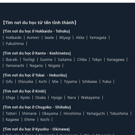
【Tìm nơi du học từ tên tỉnh thành】
[Tìm nơi du học ở Hokkaido・Tohoku]
Hokkaido
Aomori
Iwate
Miyagi
Akita
Yamagata
Fukushima
[Tìm nơi du học ở Kanto・Koshinetsu]
Ibaraki
Tochigi
Gunma
Saitama
Chiba
Tokyo
Kanagawa
Yamanashi
Nagano
Niigata
[Tìm nơi du học ở Tokai ・Hokuriku]
Gifu
Shizuoka
Aichi
Mie
Toyama
Ishikawa
Fukui
[Tìm nơi du học ở Kinki]
Shiga
Kyoto
Osaka
Hyogo
Nara
Wakayama
[Tìm nơi du học ở Chugoku・Shikoku]
Tottori
Shimane
Okayama
Hiroshima
Yamaguchi
Tokushima
Kagawa
Ehime
Kochi
[Tìm nơi du học ở Kyushu・Okinawa]