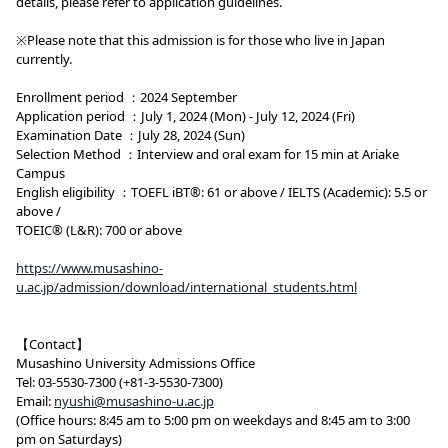
details, please refer to application guidelines.
※Please note that this admission is for those who live in Japan
currently.
Enrollment period ：2024 September
Application period ：July 1, 2024 (Mon) - July 12, 2024 (Fri)
Examination Date ：July 28, 2024 (Sun)
Selection Method ：Interview and oral exam for 15 min at Ariake
Campus
English eligibility ：TOEFL iBT®: 61 or above / IELTS (Academic): 5.5 or
above /
TOEIC® (L&R): 700 or above
https://www.musashino-
u.ac.jp/admission/download/international_students.html
【Contact】
Musashino University Admissions Office
Tel: 03-5530-7300 (+81-3-5530-7300)
Email:
nyushi@musashino-u.ac.jp
(Office hours: 8:45 am to 5:00 pm on weekdays and 8:45 am to 3:00
pm on Saturdays)