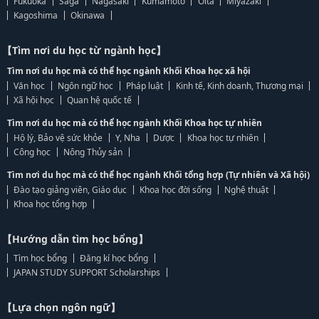
Fukuoka
Saga
Nagasaki
Kumamoto
Oita
Miyazaki
Kagoshima
Okinawa
【Tìm nơi du học từ ngành học】
Tìm nơi du học mà có thể học ngành Khối Khoa học xã hội
Văn học
Ngôn ngữ học
Pháp luật
Kinh tế, Kinh doanh, Thương mại
Xã hội học
Quan hệ quốc tế
Tìm nơi du học mà có thể học ngành Khối Khoa học tự nhiên
Hộ lý, Bảo vệ sức khỏe
Y, Nha
Dược
Khoa học tự nhiên
Công học
Nông Thủy sản
Tìm nơi du học mà có thể học ngành Khối tổng hợp (Tự nhiên và Xã hội)
Đào tạo giảng viên, Giáo dục
Khoa học đời sống
Nghệ thuật
Khoa học tổng hợp
【Hướng dẫn tìm học bổng】
Tìm học bổng
Đăng kí học bổng
JAPAN STUDY SUPPORT Scholarships
【Lựa chọn ngôn ngữ】