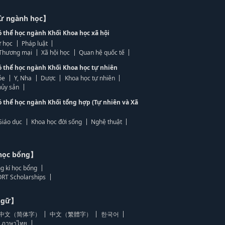
từ ngành học】
ó thể học ngành Khối Khoa học xã hội
 học
Pháp luật
, Thương mại
Xã hội học
Quan hệ quốc tế
ó thể học ngành Khối Khoa học tự nhiên
ỏe
Y, Nha
Dược
Khoa học tự nhiên
ủy sản
ó thể học ngành Khối tổng hợp (Tự nhiên và Xã
Giáo dục
Khoa học đời sống
Nghệ thuật
học bổng】
g kí học bổng
RT Scholarships
 ngữ】
中文（简体字）
中文（繁體字）
한국어
ภาษาไทย