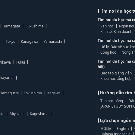
【Tìm nơi du học 
Tìm nơi du học mà c
Yamagata
Fukushima
Văn học
Ngôn ngữ
Kinh tế, Kinh doanh
Tìm nơi du học mà c
a
Tokyo
Kanagawa
Yamanashi
Hộ lý, Bảo vệ sức kh
Công học
Nông Th
Tìm nơi du học mà c
hikawa
Fukui
hội)
Đào tạo giảng viên, 
kayama
Khoa học tổng hợp
【Hướng dẫn tìm 
Yamaguchi
Tokushima
Kagawa
Tìm học bổng
Đăn
JAPAN STUDY SUPPO
ita
Miyazaki
Kagoshima
【Lựa chọn ngôn
日本語
English
Bahasa Indonesia