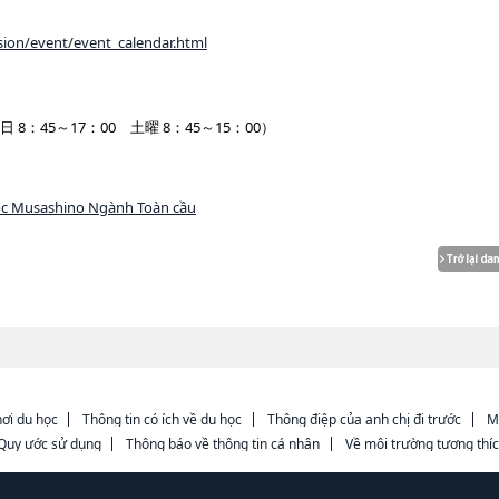
sion/event/event_calendar.html
日 8：45～17：00 土曜 8：45～15：00）
ọc Musashino Ngành Toàn cầu
ơi du học
Thông tin có ích về du học
Thông điệp của anh chị đi trước
M
Quy ước sử dụng
Thông báo về thông tin cá nhân
Về môi trường tương thí