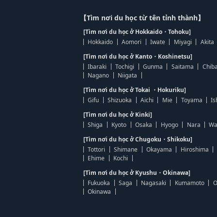
【Tìm nơi du học từ tên tỉnh thành】
[Tìm nơi du học ở Hokkaido・Tohoku]
Hokkaido
Aomori
Iwate
Miyagi
Akita
[Tìm nơi du học ở Kanto・Koshinetsu]
Ibaraki
Tochigi
Gunma
Saitama
Chib
Nagano
Niigata
[Tìm nơi du học ở Tokai ・Hokuriku]
Gifu
Shizuoka
Aichi
Mie
Toyama
Is
[Tìm nơi du học ở Kinki]
Shiga
Kyoto
Osaka
Hyogo
Nara
Wa
[Tìm nơi du học ở Chugoku・Shikoku]
Tottori
Shimane
Okayama
Hiroshima
Ehime
Kochi
[Tìm nơi du học ở Kyushu・Okinawa]
Fukuoka
Saga
Nagasaki
Kumamoto
O
Okinawa