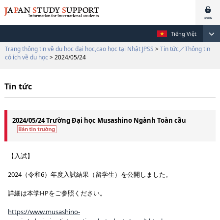
Tiếng Việt
Trang thông tin về du học đại học,cao học tại Nhật JPSS
>
Tin tức／Thông tin
có ích về du học
> 2024/05/24
Tin tức
2024/05/24 Trường Đại học Musashino Ngành Toàn cầu
【入試】
2024（令和6）年度入試結果（留学生）を公開しました。
詳細は本学HPをご参照ください。
https://www.musashino-