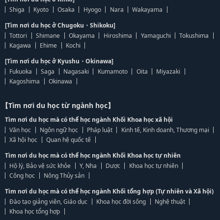
Shiga
Kyoto
Osaka
Hyogo
Nara
Wakayama
[Tìm nơi du học ở Chugoku・Shikoku]
Tottori
Shimane
Okayama
Hiroshima
Yamaguchi
Tokushima
Kagawa
Ehime
Kochi
[Tìm nơi du học ở Kyushu・Okinawa]
Fukuoka
Saga
Nagasaki
Kumamoto
Oita
Miyazaki
Kagoshima
Okinawa
【Tìm nơi du học từ ngành học】
Tìm nơi du học mà có thể học ngành Khối Khoa học xã hội
Văn học
Ngôn ngữ học
Pháp luật
Kinh tế, Kinh doanh, Thương mại
Xã hội học
Quan hệ quốc tế
Tìm nơi du học mà có thể học ngành Khối Khoa học tự nhiên
Hộ lý, Bảo vệ sức khỏe
Y, Nha
Dược
Khoa học tự nhiên
Công học
Nông Thủy sản
Tìm nơi du học mà có thể học ngành Khối tổng hợp (Tự nhiên và Xã hội)
Đào tạo giảng viên, Giáo dục
Khoa học đời sống
Nghệ thuật
Khoa học tổng hợp