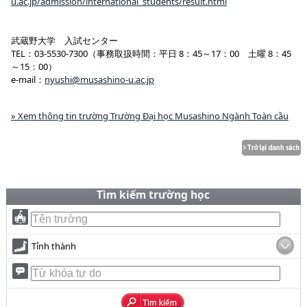
u.ac.jp/admission/international_students/result.html
武蔵野大学 入試センター
TEL：03-5530-7300（事務取扱時間：平日 8：45～17：00 土曜 8：45
～15：00）
e-mail：
nyushi@musashino-u.ac.jp
» Xem thông tin trường Trường Đại học Musashino Ngành Toàn cầu
Tìm kiếm trường học
Tỉnh thành