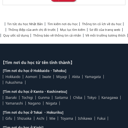
Tin tức du học Nhật Bản
Tìm kiếm nơi du học
Thông tin có ích về du học
Thông điệp của anh chị đi trước
Mục lục tìm kiếm
Sơ đồ của trang web
Quy ước sử dụng
Thông báo về thông tin cá nhân
Về môi trường tương thích
【Tìm nơi du học từ tên tỉnh thành】
[Tìm nơi du học ở Hokkaido・Tohoku]
Hokkaido
Aomori
Iwate
Miyagi
Akita
Yamagata
Fukushima
[Tìm nơi du học ở Kanto・Koshinetsu]
Ibaraki
Tochigi
Gunma
Saitama
Chiba
Tokyo
Kanagawa
Yamanashi
Nagano
Niigata
[Tìm nơi du học ở Tokai ・Hokuriku]
Gifu
Shizuoka
Aichi
Mie
Toyama
Ishikawa
Fukui
[Tìm nơi du học ở Kinki]