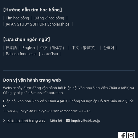
【Hướng dẫn tìm học bổng】
Tìm học bổng
Đăng kí học bổng
JAPAN STUDY SUPPORT Scholarships
【Lựa chọn ngôn ngữ】
日本語
English
中文（简体字）
中文（繁體字）
한국어
Bahasa Indonesia
ภาษาไทย
Đơn vị vận hành trang web
Website này được đồng vận hành bởi Hiệp hội Văn hóa Sinh Viên Châu Á (ABK) và
Công ty cổ phần Benesse Coporation.
Hiệp hội Văn hóa Sinh Viên Châu Á (ABK) Phòng Sự nghiệp Hỗ trợ Giáo dục Quốc
tế
113-8642, Tokyo-to Bunkyo-ku Honkomagome 2-12-13
Khái niệm về trang web
Liên hệ