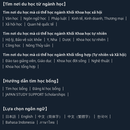
【Tìm nơi du học từ ngành học】
Tìm nơi du học mà có thể học ngành Khối Khoa học xã hội
Văn học
Ngôn ngữ học
Pháp luật
Kinh tế, Kinh doanh, Thương mại
Xã hội học
Quan hệ quốc tế
Tìm nơi du học mà có thể học ngành Khối Khoa học tự nhiên
Hộ lý, Bảo vệ sức khỏe
Y, Nha
Dược
Khoa học tự nhiên
Công học
Nông Thủy sản
Tìm nơi du học mà có thể học ngành Khối tổng hợp (Tự nhiên và Xã hội)
Đào tạo giảng viên, Giáo dục
Khoa học đời sống
Nghệ thuật
Khoa học tổng hợp
【Hướng dẫn tìm học bổng】
Tìm học bổng
Đăng kí học bổng
JAPAN STUDY SUPPORT Scholarships
【Lựa chọn ngôn ngữ】
日本語
English
中文（简体字）
中文（繁體字）
한국어
Bahasa Indonesia
ภาษาไทย