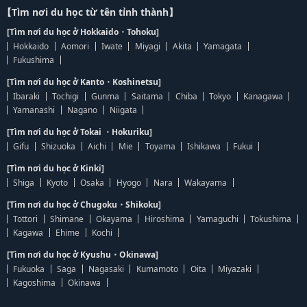
【Tìm nơi du học từ tên tỉnh thành】
[Tìm nơi du học ở Hokkaido・Tohoku]
Hokkaido
Aomori
Iwate
Miyagi
Akita
Yamagata
Fukushima
[Tìm nơi du học ở Kanto・Koshinetsu]
Ibaraki
Tochigi
Gunma
Saitama
Chiba
Tokyo
Kanagawa
Yamanashi
Nagano
Niigata
[Tìm nơi du học ở Tokai ・Hokuriku]
Gifu
Shizuoka
Aichi
Mie
Toyama
Ishikawa
Fukui
[Tìm nơi du học ở Kinki]
Shiga
Kyoto
Osaka
Hyogo
Nara
Wakayama
[Tìm nơi du học ở Chugoku・Shikoku]
Tottori
Shimane
Okayama
Hiroshima
Yamaguchi
Tokushima
Kagawa
Ehime
Kochi
[Tìm nơi du học ở Kyushu・Okinawa]
Fukuoka
Saga
Nagasaki
Kumamoto
Oita
Miyazaki
Kagoshima
Okinawa