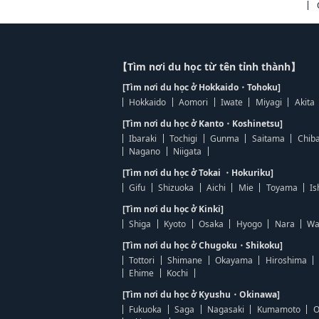
【Tìm nơi du học từ tên tỉnh thành】
[Tìm nơi du học ở Hokkaido・Tohoku]
Hokkaido
Aomori
Iwate
Miyagi
Akita
[Tìm nơi du học ở Kanto・Koshinetsu]
Ibaraki
Tochigi
Gunma
Saitama
Chib
Nagano
Niigata
[Tìm nơi du học ở Tokai ・Hokuriku]
Gifu
Shizuoka
Aichi
Mie
Toyama
Is
[Tìm nơi du học ở Kinki]
Shiga
Kyoto
Osaka
Hyogo
Nara
Wa
[Tìm nơi du học ở Chugoku・Shikoku]
Tottori
Shimane
Okayama
Hiroshima
Ehime
Kochi
[Tìm nơi du học ở Kyushu・Okinawa]
Fukuoka
Saga
Nagasaki
Kumamoto
O