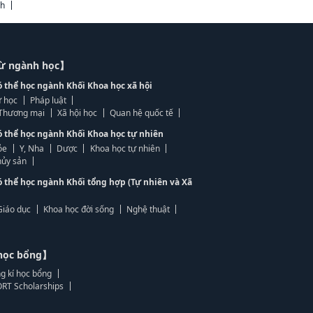
ch
từ ngành học】
ó thể học ngành Khối Khoa học xã hội
 học
Pháp luật
, Thương mại
Xã hội học
Quan hệ quốc tế
ó thể học ngành Khối Khoa học tự nhiên
ỏe
Y, Nha
Dược
Khoa học tự nhiên
ủy sản
ó thể học ngành Khối tổng hợp (Tự nhiên và Xã
Giáo dục
Khoa học đời sống
Nghệ thuật
học bổng】
g kí học bổng
RT Scholarships