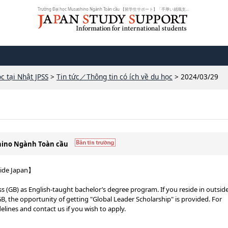
Trường Đại học Musashino Ngành Toàn cầu 【留学生サポート】「手厚い就職支援プ...
c tại Nhật JPSS
>
Tin tức／Thông tin có ích về du học
> 2024/03/29
shino Ngành Toàn cầu
side Japan】
 (GB) as English-taught bachelor’s degree program. If you reside in outsid
GB, the opportunity of getting "Global Leader Scholarship" is provided. For
delines and contact us if you wish to apply.