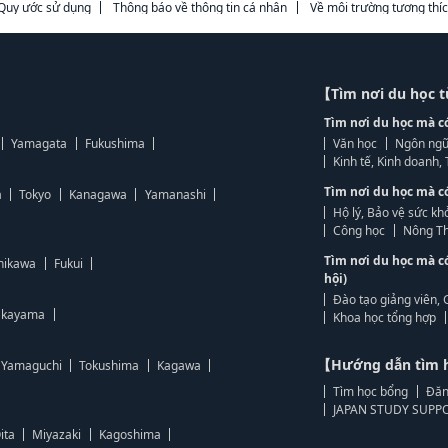
Quy ước sử dụng
Thông báo về thông tin cá nhân
Về môi trường tương thí
【Tìm nơi du học 
Tìm nơi du học mà c
Yamagata
Fukushima
Văn học
Ngôn ngữ
Kinh tế, Kinh doanh
Tìm nơi du học mà c
a
Tokyo
Kanagawa
Yamanashi
Hộ lý, Bảo vệ sức kh
Công học
Nông Th
Tìm nơi du học mà c
hikawa
Fukui
hội)
Đào tạo giảng viên, 
kayama
Khoa học tổng hợp
【Hướng dẫn tìm 
Yamaguchi
Tokushima
Kagawa
Tìm học bổng
Đăn
JAPAN STUDY SUPPO
ita
Miyazaki
Kagoshima