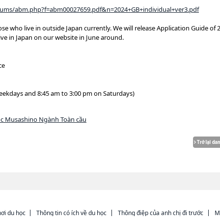
lbums/abm.php?f=abm00027659.pdf&n=2024+GB+individual+ver3.pdf
se who live in outside Japan currently. We will release Application Guide of 
ve in Japan on our website in June around.
ce
weekdays and 8:45 am to 3:00 pm on Saturdays)
ọc Musashino Ngành Toàn cầu
ơi du học
Thông tin có ích về du học
Thông điệp của anh chị đi trước
M