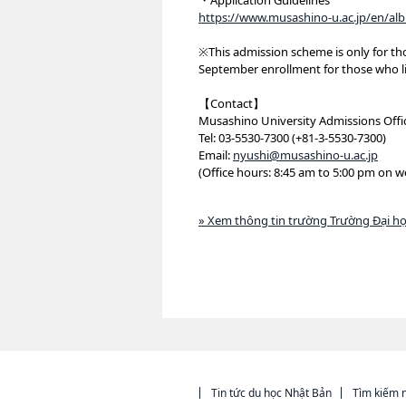
・Application Guidelines
https://www.musashino-u.ac.jp/en/a
※This admission scheme is only for tho
September enrollment for those who li
【Contact】
Musashino University Admissions Offi
Tel: 03-5530-7300 (+81-3-5530-7300)
Email:
nyushi@musashino-u.ac.jp
(Office hours: 8:45 am to 5:00 pm on 
» Xem thông tin trường Trường Đại h
Tin tức du học Nhật Bản
Tìm kiếm n