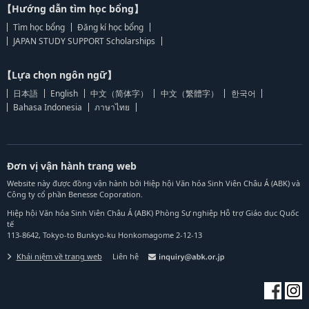
【Hướng dẫn tìm học bổng】
Tìm học bổng
Đăng kí học bổng
JAPAN STUDY SUPPORT Scholarships
【Lựa chọn ngôn ngữ】
日本語
English
中文（简体字）
中文（繁體字）
한국어
Bahasa Indonesia
ภาษาไทย
Đơn vị vận hành trang web
Website này được đồng vận hành bởi Hiệp hội Văn hóa Sinh Viên Châu Á (ABK) và
Công ty cổ phần Benesse Coporation.
Hiệp hội Văn hóa Sinh Viên Châu Á (ABK) Phòng Sự nghiệp Hỗ trợ Giáo dục Quốc
tế
113-8642, Tokyo-to Bunkyo-ku Honkomagome 2-12-13
Khái niệm về trang web
Liên hệ