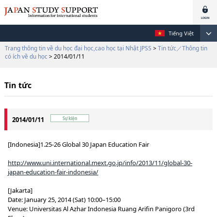
Tiếng Việt
Trang thông tin về du học đại học,cao học tại Nhật JPSS
>
Tin tức／Thông tin
có ích về du học
> 2014/01/11
Tin tức
2014/01/11
[Indonesia]1.25-26 Global 30 Japan Education Fair
http://www.uni.international.mext.go.jp/info/2013/11/global-30-
japan-education-fair-indonesia/
[Jakarta]
Date: January 25, 2014 (Sat) 10:00–15:00
Venue: Universitas Al Azhar Indonesia Ruang Arifin Panigoro (3rd