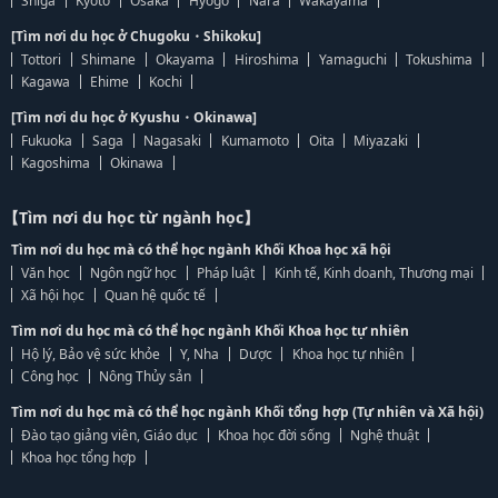
Shiga
Kyoto
Osaka
Hyogo
Nara
Wakayama
[Tìm nơi du học ở Chugoku・Shikoku]
Tottori
Shimane
Okayama
Hiroshima
Yamaguchi
Tokushima
Kagawa
Ehime
Kochi
[Tìm nơi du học ở Kyushu・Okinawa]
Fukuoka
Saga
Nagasaki
Kumamoto
Oita
Miyazaki
Kagoshima
Okinawa
【Tìm nơi du học từ ngành học】
Tìm nơi du học mà có thể học ngành Khối Khoa học xã hội
Văn học
Ngôn ngữ học
Pháp luật
Kinh tế, Kinh doanh, Thương mại
Xã hội học
Quan hệ quốc tế
Tìm nơi du học mà có thể học ngành Khối Khoa học tự nhiên
Hộ lý, Bảo vệ sức khỏe
Y, Nha
Dược
Khoa học tự nhiên
Công học
Nông Thủy sản
Tìm nơi du học mà có thể học ngành Khối tổng hợp (Tự nhiên và Xã hội)
Đào tạo giảng viên, Giáo dục
Khoa học đời sống
Nghệ thuật
Khoa học tổng hợp