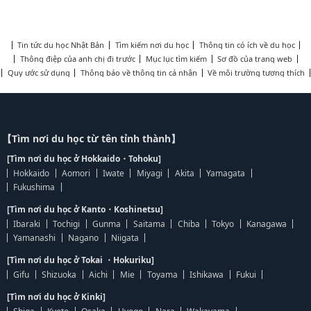
Tin tức du học Nhật Bản
Tìm kiếm nơi du học
Thông tin có ích về du học
Thông điệp của anh chị đi trước
Mục lục tìm kiếm
Sơ đồ của trang web
Quy ước sử dụng
Thông báo về thông tin cá nhân
Về môi trường tương thích
【Tìm nơi du học từ tên tỉnh thành】
[Tìm nơi du học ở Hokkaido・Tohoku]
Hokkaido
Aomori
Iwate
Miyagi
Akita
Yamagata
Fukushima
[Tìm nơi du học ở Kanto・Koshinetsu]
Ibaraki
Tochigi
Gunma
Saitama
Chiba
Tokyo
Kanagawa
Yamanashi
Nagano
Niigata
[Tìm nơi du học ở Tokai ・Hokuriku]
Gifu
Shizuoka
Aichi
Mie
Toyama
Ishikawa
Fukui
[Tìm nơi du học ở Kinki]