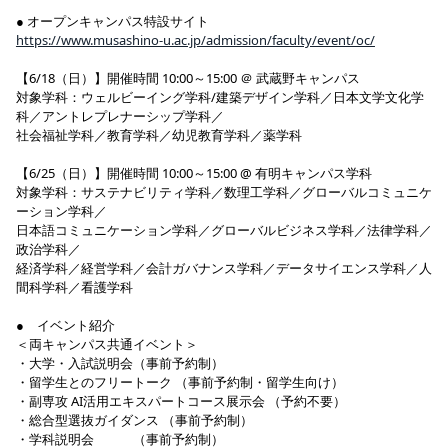
● オープンキャンパス特設サイト
https://www.musashino-u.ac.jp/admission/faculty/event/oc/
【6/18（日）】開催時間 10:00～15:00 ＠ 武蔵野キャンパス
対象学科：ウェルビーイング学科/建築デザイン学科／日本文学文化学
科／アントレプレナーシップ学科／
社会福祉学科／教育学科／幼児教育学科／薬学科
【6/25（日）】開催時間 10:00～15:00 @ 有明キャンパス学科
対象学科：サステナビリティ学科／数理工学科／グローバルコミュニケ
ーション学科／
日本語コミュニケーション学科／グローバルビジネス学科／法律学科／
政治学科／
経済学科／経営学科／会計ガバナンス学科／データサイエンス学科／人
間科学科／看護学科
● イベント紹介
＜両キャンパス共通イベント＞
・大学・入試説明会（事前予約制）
・留学生とのフリートーク （事前予約制・留学生向け）
・副専攻 AI活用エキスパートコース展示会 （予約不要）
・総合型選抜ガイダンス （事前予約制）
・学科説明会 （事前予約制）