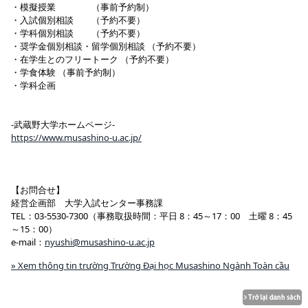
・模擬授業 （事前予約制）
・入試個別相談 （予約不要）
・学科個別相談 （予約不要）
・奨学金個別相談・留学個別相談 （予約不要）
・在学生とのフリートーク （予約不要）
・学食体験 （事前予約制）
・学科企画
-武蔵野大学ホームページ-
https://www.musashino-u.ac.jp/
【お問合せ】
経営企画部 大学入試センター事務課
TEL：03-5530-7300（事務取扱時間：平日 8：45～17：00 土曜 8：45
～15：00）
e-mail：
nyushi@musashino-u.ac.jp
» Xem thông tin trường Trường Đại học Musashino Ngành Toàn cầu