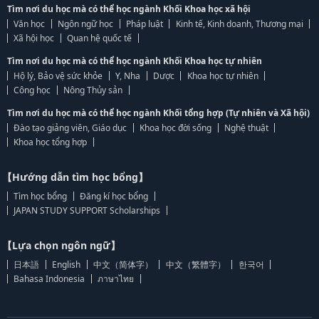
Tìm nơi du học mà có thể học ngành Khối Khoa học xã hội
Văn học
Ngôn ngữ học
Pháp luật
Kinh tế, Kinh doanh, Thương mại
Xã hội học
Quan hệ quốc tế
Tìm nơi du học mà có thể học ngành Khối Khoa học tự nhiên
Hộ lý, Bảo vệ sức khỏe
Y, Nha
Dược
Khoa học tự nhiên
Công học
Nông Thủy sản
Tìm nơi du học mà có thể học ngành Khối tổng hợp (Tự nhiên và Xã hội)
Đào tạo giảng viên, Giáo dục
Khoa học đời sống
Nghệ thuật
Khoa học tổng hợp
【Hướng dẫn tìm học bổng】
Tìm học bổng
Đăng kí học bổng
JAPAN STUDY SUPPORT Scholarships
【Lựa chọn ngôn ngữ】
日本語
English
中文（简体字）
中文（繁體字）
한국어
Bahasa Indonesia
ภาษาไทย