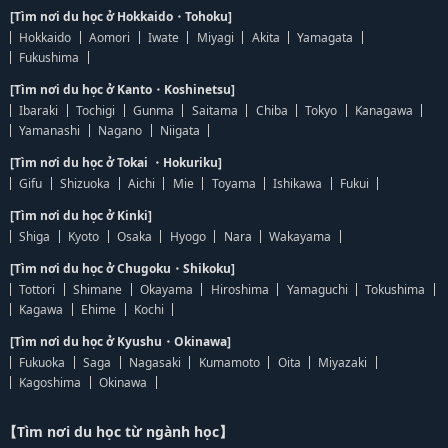
[Tìm nơi du học ở Hokkaido・Tohoku]
Hokkaido
Aomori
Iwate
Miyagi
Akita
Yamagata
Fukushima
[Tìm nơi du học ở Kanto・Koshinetsu]
Ibaraki
Tochigi
Gunma
Saitama
Chiba
Tokyo
Kanagawa
Yamanashi
Nagano
Niigata
[Tìm nơi du học ở Tokai ・Hokuriku]
Gifu
Shizuoka
Aichi
Mie
Toyama
Ishikawa
Fukui
[Tìm nơi du học ở Kinki]
Shiga
Kyoto
Osaka
Hyogo
Nara
Wakayama
[Tìm nơi du học ở Chugoku・Shikoku]
Tottori
Shimane
Okayama
Hiroshima
Yamaguchi
Tokushima
Kagawa
Ehime
Kochi
[Tìm nơi du học ở Kyushu・Okinawa]
Fukuoka
Saga
Nagasaki
Kumamoto
Oita
Miyazaki
Kagoshima
Okinawa
【Tìm nơi du học từ ngành học】