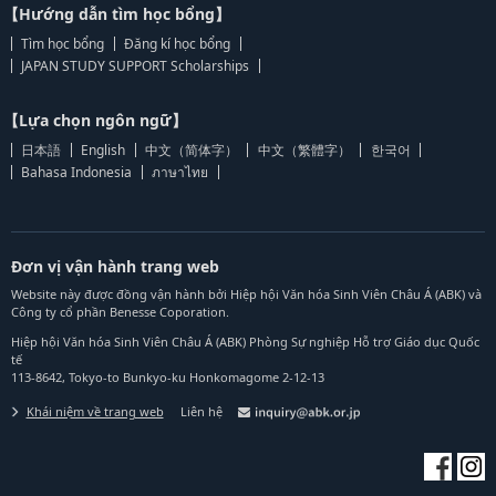
【Hướng dẫn tìm học bổng】
Tìm học bổng
Đăng kí học bổng
JAPAN STUDY SUPPORT Scholarships
【Lựa chọn ngôn ngữ】
日本語
English
中文（简体字）
中文（繁體字）
한국어
Bahasa Indonesia
ภาษาไทย
Đơn vị vận hành trang web
Website này được đồng vận hành bởi Hiệp hội Văn hóa Sinh Viên Châu Á (ABK) và
Công ty cổ phần Benesse Coporation.
Hiệp hội Văn hóa Sinh Viên Châu Á (ABK) Phòng Sự nghiệp Hỗ trợ Giáo dục Quốc
tế
113-8642, Tokyo-to Bunkyo-ku Honkomagome 2-12-13
Khái niệm về trang web
Liên hệ