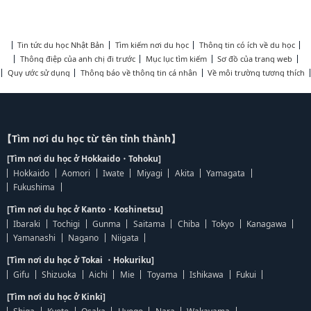
Tin tức du học Nhật Bản
Tìm kiếm nơi du học
Thông tin có ích về du học
Thông điệp của anh chị đi trước
Mục lục tìm kiếm
Sơ đồ của trang web
Quy ước sử dụng
Thông báo về thông tin cá nhân
Về môi trường tương thích
【Tìm nơi du học từ tên tỉnh thành】
[Tìm nơi du học ở Hokkaido・Tohoku]
Hokkaido
Aomori
Iwate
Miyagi
Akita
Yamagata
Fukushima
[Tìm nơi du học ở Kanto・Koshinetsu]
Ibaraki
Tochigi
Gunma
Saitama
Chiba
Tokyo
Kanagawa
Yamanashi
Nagano
Niigata
[Tìm nơi du học ở Tokai ・Hokuriku]
Gifu
Shizuoka
Aichi
Mie
Toyama
Ishikawa
Fukui
[Tìm nơi du học ở Kinki]