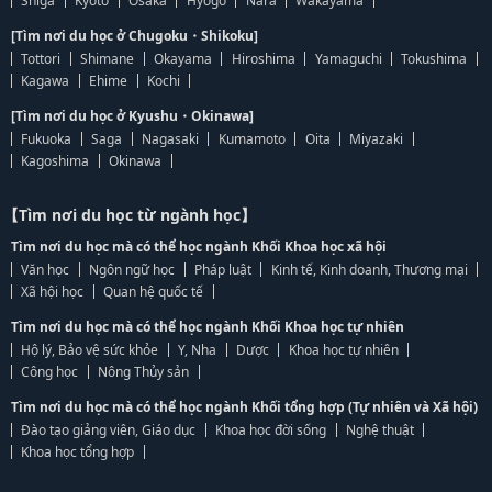
Shiga
Kyoto
Osaka
Hyogo
Nara
Wakayama
[Tìm nơi du học ở Chugoku・Shikoku]
Tottori
Shimane
Okayama
Hiroshima
Yamaguchi
Tokushima
Kagawa
Ehime
Kochi
[Tìm nơi du học ở Kyushu・Okinawa]
Fukuoka
Saga
Nagasaki
Kumamoto
Oita
Miyazaki
Kagoshima
Okinawa
【Tìm nơi du học từ ngành học】
Tìm nơi du học mà có thể học ngành Khối Khoa học xã hội
Văn học
Ngôn ngữ học
Pháp luật
Kinh tế, Kinh doanh, Thương mại
Xã hội học
Quan hệ quốc tế
Tìm nơi du học mà có thể học ngành Khối Khoa học tự nhiên
Hộ lý, Bảo vệ sức khỏe
Y, Nha
Dược
Khoa học tự nhiên
Công học
Nông Thủy sản
Tìm nơi du học mà có thể học ngành Khối tổng hợp (Tự nhiên và Xã hội)
Đào tạo giảng viên, Giáo dục
Khoa học đời sống
Nghệ thuật
Khoa học tổng hợp