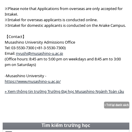
※Please note that Applications from overseas are only accepted for
IntakeⅠ.
※IntakeⅠ for overseas applicants is conducted online.
※IntakeⅠ for domestic applicants is conducted on the Ariake Campus.
【Contact】
Musashino University Admissions Office
Tel: 03-5530-7300 (+81-3-5530-7300)
Email:
nyushi@musashino-u.ac.jp
(Office hours: 8:45 am to 5:00 pm on weekdays and 8:45 am to 3:00
pm on Saturdays)
-Musashino University -
https://www.musashino-u.ac.jp/
» Xem thông tin trường Trường Đại học Musashino Ngành Toàn cầu
Tìm kiếm trường học