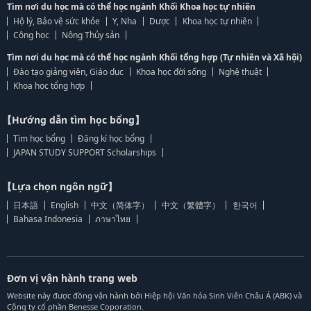
Tìm nơi du học mà có thể học ngành Khối Khoa học tự nhiên
Hộ lý, Bảo vệ sức khỏe
Y, Nha
Dược
Khoa học tự nhiên
Công học
Nông Thủy sản
Tìm nơi du học mà có thể học ngành Khối tổng hợp (Tự nhiên và Xã hội)
Đào tạo giảng viên, Giáo dục
Khoa học đời sống
Nghệ thuật
Khoa học tổng hợp
【Hướng dẫn tìm học bổng】
Tìm học bổng
Đăng kí học bổng
JAPAN STUDY SUPPORT Scholarships
【Lựa chọn ngôn ngữ】
日本語
English
中文（简体字）
中文（繁體字）
한국어
Bahasa Indonesia
ภาษาไทย
Đơn vị vận hành trang web
Website này được đồng vận hành bởi Hiệp hội Văn hóa Sinh Viên Châu Á (ABK) và
Công ty cổ phần Benesse Coporation.