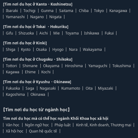
[Tìm nơi du học ở Kanto・Koshinetsu]
Ibaraki
Tochigi
Gunma
Saitama
Chiba
Tokyo
Kanagawa
Yamanashi
Nagano
Niigata
[Tìm nơi du học ở Tokai ・Hokuriku]
Gifu
Shizuoka
Aichi
Mie
Toyama
Ishikawa
Fukui
[Tìm nơi du học ở Kinki]
Shiga
Kyoto
Osaka
Hyogo
Nara
Wakayama
[Tìm nơi du học ở Chugoku・Shikoku]
Tottori
Shimane
Okayama
Hiroshima
Yamaguchi
Tokushima
Kagawa
Ehime
Kochi
[Tìm nơi du học ở Kyushu・Okinawa]
Fukuoka
Saga
Nagasaki
Kumamoto
Oita
Miyazaki
Kagoshima
Okinawa
【Tìm nơi du học từ ngành học】
Tìm nơi du học mà có thể học ngành Khối Khoa học xã hội
Văn học
Ngôn ngữ học
Pháp luật
Kinh tế, Kinh doanh, Thương mại
Xã hội học
Quan hệ quốc tế