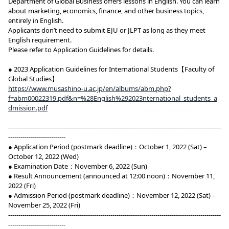
Department of Global Business offers lessons in English. You can learn
about marketing, economics, finance, and other business topics,
entirely in English.
Applicants don’t need to submit EJU or JLPT as long as they meet
English requirement.
Please refer to Application Guidelines for details.
● 2023 Application Guidelines for International Students【Faculty of
Global Studies】
https://www.musashino-u.ac.jp/en/albums/abm.php?
f=abm00022319.pdf&n=%28English%292023nternational_students_a
dmission.pdf
--------------------------------------------------------------------------------------------------------
----------------------------
● Application Period (postmark deadline)：October 1, 2022 (Sat) –
October 12, 2022 (Wed)
● Examination Date：November 6, 2022 (Sun)
● Result Announcement (announced at 12:00 noon)：November 11,
2022 (Fri)
● Admission Period (postmark deadline)：November 12, 2022 (Sat) –
November 25, 2022 (Fri)
--------------------------------------------------------------------------------------------------------
----------------------------