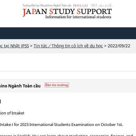
Trường Đại học Musashino Ngành Toàn cầu 【留学生入試】「10 /1（土）より2023年...
c tại Nhật JPSS
>
Tin tức／Thông tin có ích về du học
> 2022/09/22
shino Ngành Toàn cầu
n】
ion of IntakeⅠ
 Intake Ⅰ for 2023 International Students Examination on October 1st.