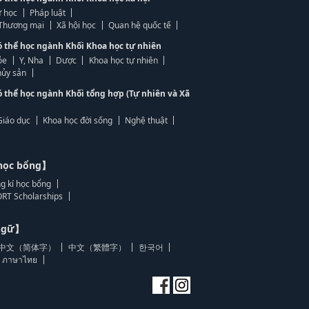
 học
Pháp luật
, Thương mại
Xã hội học
Quan hệ quốc tế
ó thể học ngành Khối Khoa học tự nhiên
ỏe
Y, Nha
Dược
Khoa học tự nhiên
ủy sản
ó thể học ngành Khối tổng hợp (Tự nhiên và Xã
Giáo dục
Khoa học đời sống
Nghệ thuật
học bổng】
g kí học bổng
RT Scholarships
 ngữ】
中文（简体字）
中文（繁體字）
한국어
ภาษาไทย