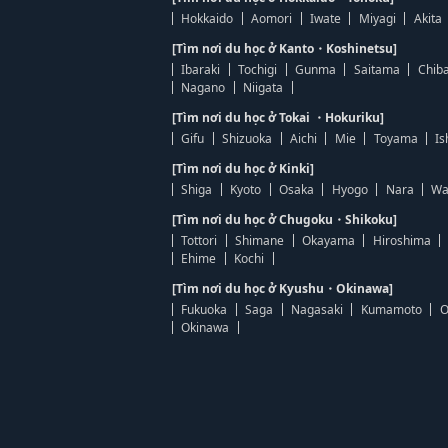
Hokkaido
Aomori
Iwate
Miyagi
Akita
[Tìm nơi du học ở Kanto・Koshinetsu]
Ibaraki
Tochigi
Gunma
Saitama
Chib
Nagano
Niigata
[Tìm nơi du học ở Tokai ・Hokuriku]
Gifu
Shizuoka
Aichi
Mie
Toyama
Is
[Tìm nơi du học ở Kinki]
Shiga
Kyoto
Osaka
Hyogo
Nara
Wa
[Tìm nơi du học ở Chugoku・Shikoku]
Tottori
Shimane
Okayama
Hiroshima
Ehime
Kochi
[Tìm nơi du học ở Kyushu・Okinawa]
Fukuoka
Saga
Nagasaki
Kumamoto
O
Okinawa