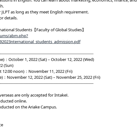
essons in English. You can learn about marketing, economics, finance, and
sh.
r JLPT as long as they meet English requirement.
or details.
ernational Students【Faculty of Global Studies】
lbums/abm.php?
2023nternational_students_admission.pdf
---------------------------------------------------------------------------
ne)：October 1, 2022 (Sat) – October 12, 2022 (Wed)
2 (Sun)
 12:00 noon)：November 11, 2022 (Fri)
e)：November 12, 2022 (Sat) – November 25, 2022 (Fri)
---------------------------------------------------------------------------
erseas are only accepted for IntakeⅠ.
nducted online.
onducted on the Ariake Campus.
ce