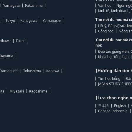
Yamagata
Fukushima
Văn học
Ngôn ngữ
Kinh tế, Kinh doanh
Tìm nơi du học mà c
a
Tokyo
Kanagawa
Yamanashi
Hộ lý, Bảo vệ sức kh
Công học
Nông Th
Tìm nơi du học mà c
hikawa
Fukui
hội)
Đào tạo giảng viên, 
kayama
Khoa học tổng hợp
【Hướng dẫn tìm 
Yamaguchi
Tokushima
Kagawa
Tìm học bổng
Đăn
JAPAN STUDY SUPPO
ita
Miyazaki
Kagoshima
【Lựa chọn ngôn
日本語
English
Bahasa Indonesia