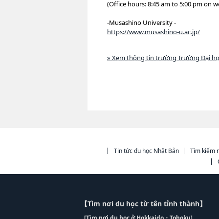
(Office hours: 8:45 am to 5:00 pm on 
-Musashino University -
https://www.musashino-u.ac.jp/
» Xem thông tin trường Trường Đại h
Tin tức du học Nhật Bản
Tìm kiếm n
【Tìm nơi du học từ tên tỉnh thành】
[Tìm nơi du học ở Hokkaido・Tohoku]