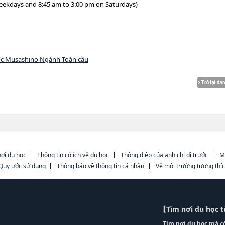
weekdays and 8:45 am to 3:00 pm on Saturdays)
ọc Musashino Ngành Toàn cầu
ơi du học
Thông tin có ích về du học
Thông điệp của anh chị đi trước
M
Quy ước sử dụng
Thông báo về thông tin cá nhân
Về môi trường tương thí
【Tìm nơi du học 
Tìm nơi du học mà c