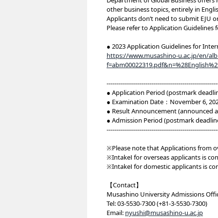
Department of Global Business offers l
other business topics, entirely in Engli
Applicants don’t need to submit EJU o
Please refer to Application Guidelines f
● 2023 Application Guidelines for Int
https://www.musashino-u.ac.jp/en/a
f=abm00022319.pdf&n=%28English%29
---------------------------------------------------------
● Application Period (postmark deadli
● Examination Date：November 6, 202
● Result Announcement (announced at
● Admission Period (postmark deadlin
---------------------------------------------------------
※Please note that Applications from ov
※IntakeⅠ for overseas applicants is co
※IntakeⅠ for domestic applicants is c
【Contact】
Musashino University Admissions Offi
Tel: 03-5530-7300 (+81-3-5530-7300)
Email:
nyushi@musashino-u.ac.jp