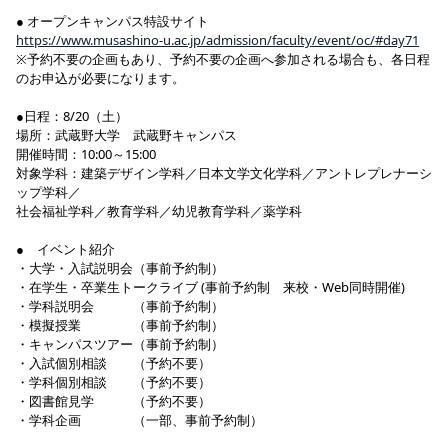
● オープンキャンパス特設サイト
https://www.musashino-u.ac.jp/admission/faculty/event/oc/#day71
※予約不要の企画もあり、予約不要の企画へ参加される場合も、各日程
のお申込が必要になります。
●日程：8/20（土）
場所：武蔵野大学 武蔵野キャンパス
開催時間：10:00～15:00
対象学科：建築デザイン学科／日本文学文化学科／アントレプレナーシ
ップ学科／
社会福祉学科／教育学科／幼児教育学科／薬学科
● イベント紹介
・大学・入試説明会（事前予約制）
・在学生・卒業生トークライブ (事前予約制 来校・Web同時開催)
・学科説明会 （事前予約制）
・模擬授業 （事前予約制）
・キャンパスツアー（事前予約制）
・入試個別相談 （予約不要）
・学科個別相談 （予約不要）
・図書館見学 （予約不要）
・学科企画 （一部、事前予約制）