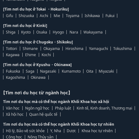
[Tìm nơi du học ở Tokai ・Hokuriku]
Gifu
Shizuoka
Aichi
Mie
Toyama
Ishikawa
Fukui
[Tìm nơi du học ở Kinki]
Shiga
Kyoto
Osaka
Hyogo
Nara
Wakayama
[Tìm nơi du học ở Chugoku・Shikoku]
Tottori
Shimane
Okayama
Hiroshima
Yamaguchi
Tokushima
Kagawa
Ehime
Kochi
[Tìm nơi du học ở Kyushu・Okinawa]
Fukuoka
Saga
Nagasaki
Kumamoto
Oita
Miyazaki
Kagoshima
Okinawa
【Tìm nơi du học từ ngành học】
Tìm nơi du học mà có thể học ngành Khối Khoa học xã hội
Văn học
Ngôn ngữ học
Pháp luật
Kinh tế, Kinh doanh, Thương mại
Xã hội học
Quan hệ quốc tế
Tìm nơi du học mà có thể học ngành Khối Khoa học tự nhiên
Hộ lý, Bảo vệ sức khỏe
Y, Nha
Dược
Khoa học tự nhiên
Công học
Nông Thủy sản