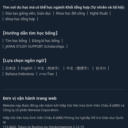
Tìm nơi du học mà có thể học ngành Khối tổng hợp (Tự nhiên và Xã hội)
Đào tạo giảng viên, Giáo dục
Khoa học đời sống
Nghệ thuật
Khoa học tổng hợp
【Hướng dẫn tìm học bổng】
Tìm học bổng
Đăng kí học bổng
JAPAN STUDY SUPPORT Scholarships
【Lựa chọn ngôn ngữ】
日本語
English
中文（简体字）
中文（繁體字）
한국어
Bahasa Indonesia
ภาษาไทย
Đơn vị vận hành trang web
Website này được đồng vận hành bởi Hiệp hội Văn hóa Sinh Viên Châu Á (ABK) và
Công ty cổ phần Benesse Coporation.
Hiệp hội Văn hóa Sinh Viên Châu Á (ABK) Phòng Sự nghiệp Hỗ trợ Giáo dục Quốc
tế
113-8642, Tokyo-to Bunkyo-ku Honkomagome 2-12-13