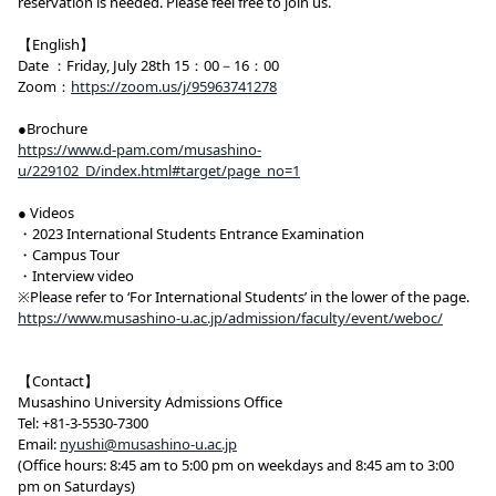
reservation is needed. Please feel free to join us.
【English】
Date ：Friday, July 28th 15：00－16：00
Zoom：
https://zoom.us/j/95963741278
●Brochure
https://www.d-pam.com/musashino-
u/229102_D/index.html#target/page_no=1
● Videos
・2023 International Students Entrance Examination
・Campus Tour
・Interview video
※Please refer to ‘For International Students’ in the lower of the page.
https://www.musashino-u.ac.jp/admission/faculty/event/weboc/
【Contact】
Musashino University Admissions Office
Tel: +81-3-5530-7300
Email:
nyushi@musashino-u.ac.jp
(Office hours: 8:45 am to 5:00 pm on weekdays and 8:45 am to 3:00
pm on Saturdays)