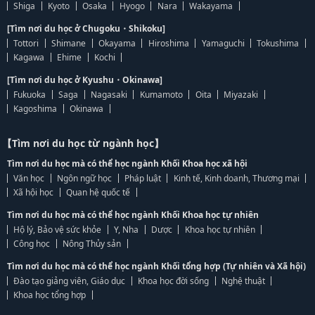
Shiga
Kyoto
Osaka
Hyogo
Nara
Wakayama
[Tìm nơi du học ở Chugoku・Shikoku]
Tottori
Shimane
Okayama
Hiroshima
Yamaguchi
Tokushima
Kagawa
Ehime
Kochi
[Tìm nơi du học ở Kyushu・Okinawa]
Fukuoka
Saga
Nagasaki
Kumamoto
Oita
Miyazaki
Kagoshima
Okinawa
【Tìm nơi du học từ ngành học】
Tìm nơi du học mà có thể học ngành Khối Khoa học xã hội
Văn học
Ngôn ngữ học
Pháp luật
Kinh tế, Kinh doanh, Thương mại
Xã hội học
Quan hệ quốc tế
Tìm nơi du học mà có thể học ngành Khối Khoa học tự nhiên
Hộ lý, Bảo vệ sức khỏe
Y, Nha
Dược
Khoa học tự nhiên
Công học
Nông Thủy sản
Tìm nơi du học mà có thể học ngành Khối tổng hợp (Tự nhiên và Xã hội)
Đào tạo giảng viên, Giáo dục
Khoa học đời sống
Nghệ thuật
Khoa học tổng hợp