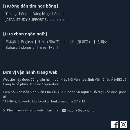
【Hướng dẫn tìm học bổng】
Tìm học bổng
Đăng kí học bổng
JAPAN STUDY SUPPORT Scholarships
【Lựa chọn ngôn ngữ】
日本語
English
中文（简体字）
中文（繁體字）
한국어
Bahasa Indonesia
ภาษาไทย
Đơn vị vận hành trang web
Website này được đồng vận hành bởi Hiệp hội Văn hóa Sinh Viên Châu Á (ABK) và
Công ty cổ phần Benesse Coporation.
Hiệp hội Văn hóa Sinh Viên Châu Á (ABK) Phòng Sự nghiệp Hỗ trợ Giáo dục Quốc
tế
113-8642, Tokyo-to Bunkyo-ku Honkomagome 2-12-13
Khái niệm về trang web
Liên hệ