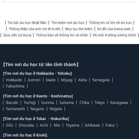
Tin tức du học Nhật Bản
Tìm kiếm nơi du học
Thông tin có ích về du học
Thông điệp của anh chị đi trước
Mục lục tìm kiếm
Sơ đồ của trang web
Quy ước sử dụng
Thông báo về thông tin cá nhân
Về môi trường tương thích
【Tìm nơi du học từ tên tỉnh thành】
[Tìm nơi du học ở Hokkaido・Tohoku]
Hokkaido
Aomori
Iwate
Miyagi
Akita
Yamagata
Fukushima
[Tìm nơi du học ở Kanto・Koshinetsu]
Ibaraki
Tochigi
Gunma
Saitama
Chiba
Tokyo
Kanagawa
Yamanashi
Nagano
Niigata
[Tìm nơi du học ở Tokai ・Hokuriku]
Gifu
Shizuoka
Aichi
Mie
Toyama
Ishikawa
Fukui
[Tìm nơi du học ở Kinki]