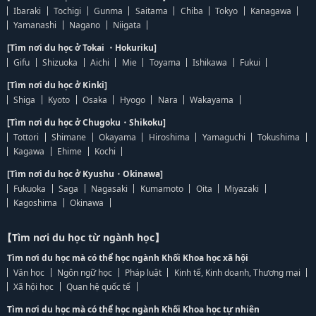
Ibaraki
Tochigi
Gunma
Saitama
Chiba
Tokyo
Kanagawa
Yamanashi
Nagano
Niigata
[Tìm nơi du học ở Tokai ・Hokuriku]
Gifu
Shizuoka
Aichi
Mie
Toyama
Ishikawa
Fukui
[Tìm nơi du học ở Kinki]
Shiga
Kyoto
Osaka
Hyogo
Nara
Wakayama
[Tìm nơi du học ở Chugoku・Shikoku]
Tottori
Shimane
Okayama
Hiroshima
Yamaguchi
Tokushima
Kagawa
Ehime
Kochi
[Tìm nơi du học ở Kyushu・Okinawa]
Fukuoka
Saga
Nagasaki
Kumamoto
Oita
Miyazaki
Kagoshima
Okinawa
【Tìm nơi du học từ ngành học】
Tìm nơi du học mà có thể học ngành Khối Khoa học xã hội
Văn học
Ngôn ngữ học
Pháp luật
Kinh tế, Kinh doanh, Thương mại
Xã hội học
Quan hệ quốc tế
Tìm nơi du học mà có thể học ngành Khối Khoa học tự nhiên