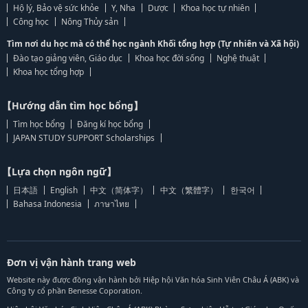
Hộ lý, Bảo vệ sức khỏe
Y, Nha
Dược
Khoa học tự nhiên
Công học
Nông Thủy sản
Tìm nơi du học mà có thể học ngành Khối tổng hợp (Tự nhiên và Xã hội)
Đào tạo giảng viên, Giáo dục
Khoa học đời sống
Nghệ thuật
Khoa học tổng hợp
【Hướng dẫn tìm học bổng】
Tìm học bổng
Đăng kí học bổng
JAPAN STUDY SUPPORT Scholarships
【Lựa chọn ngôn ngữ】
日本語
English
中文（简体字）
中文（繁體字）
한국어
Bahasa Indonesia
ภาษาไทย
Đơn vị vận hành trang web
Website này được đồng vận hành bởi Hiệp hội Văn hóa Sinh Viên Châu Á (ABK) và
Công ty cổ phần Benesse Coporation.