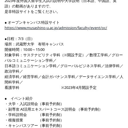
2023年度外国人留学生入試の説明や大学説明（日本語、中国語、英
語）の動画がありますので、
是非特設サイトをご覧ください。
● オープンキャンパス特設サイト
https://www.musashino-u.ac.jp/admission/faculty/event/oc/
●日程：7/3（日）
場所：武蔵野大学 有明キャンパス
開催時間：10:00～15:00
対象学科：サステナビリティ学科（※開設予定）／数理工学科／グロー
バルコミュニケーション学科／
日本語コミュニケーション学科／グローバルビジネス学科／法律学科／
政治学科／
経済学科／経営学科／会計ガバナンス学科／データサイエンス学科／人
間科学科／
看護学科 ※2023年4月開設予定
● イベント紹介
・大学・入試説明会（事前予約制）
・副専攻 AI活用エキスパートコース説明会 （事前予約制）
・学科説明会 （事前予約制）
・模擬授業 （事前予約制）
・キャンパスツアー（事前予約制）