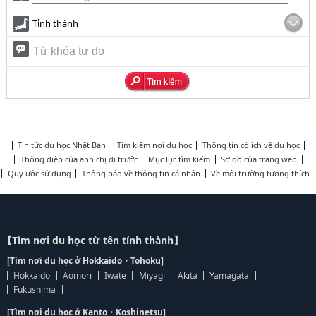
Tỉnh thành
Tin tức du học Nhật Bản
Tìm kiếm nơi du học
Thông tin có ích về du học
Thông điệp của anh chị đi trước
Mục lục tìm kiếm
Sơ đồ của trang web
Quy ước sử dụng
Thông báo về thông tin cá nhân
Về môi trường tương thích
【Tìm nơi du học từ tên tỉnh thành】
[Tìm nơi du học ở Hokkaido・Tohoku]
Hokkaido
Aomori
Iwate
Miyagi
Akita
Yamagata
Fukushima
[Tìm nơi du học ở Kanto・Koshinetsu]