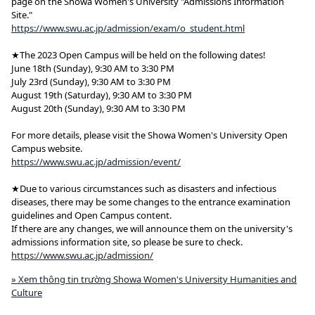
page on the Showa Women's University "Admissions Information
Site."
https://www.swu.ac.jp/admission/exam/o_student.html
★The 2023 Open Campus will be held on the following dates!
June 18th (Sunday), 9:30 AM to 3:30 PM
July 23rd (Sunday), 9:30 AM to 3:30 PM
August 19th (Saturday), 9:30 AM to 3:30 PM
August 20th (Sunday), 9:30 AM to 3:30 PM
For more details, please visit the Showa Women's University Open
Campus website.
https://www.swu.ac.jp/admission/event/
★Due to various circumstances such as disasters and infectious
diseases, there may be some changes to the entrance examination
guidelines and Open Campus content.
If there are any changes, we will announce them on the university's
admissions information site, so please be sure to check.
https://www.swu.ac.jp/admission/
» Xem thông tin trường Showa Women's University Humanities and
Culture