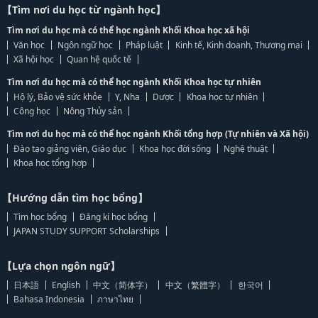
【Tìm nơi du học từ ngành học】
Tìm nơi du học mà có thể học ngành Khối Khoa học xã hội
Văn học
Ngôn ngữ học
Pháp luật
Kinh tế, Kinh doanh, Thương mại
Xã hội học
Quan hệ quốc tế
Tìm nơi du học mà có thể học ngành Khối Khoa học tự nhiên
Hộ lý, Bảo vệ sức khỏe
Y, Nha
Dược
Khoa học tự nhiên
Công học
Nông Thủy sản
Tìm nơi du học mà có thể học ngành Khối tổng hợp (Tự nhiên và Xã hội)
Đào tạo giảng viên, Giáo dục
Khoa học đời sống
Nghệ thuật
Khoa học tổng hợp
【Hướng dẫn tìm học bổng】
Tìm học bổng
Đăng kí học bổng
JAPAN STUDY SUPPORT Scholarships
【Lựa chọn ngôn ngữ】
日本語
English
中文（简体字）
中文（繁體字）
한국어
Bahasa Indonesia
ภาษาไทย