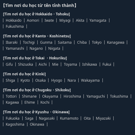
【Tìm nơi du học từ tên tỉnh thành】
[Tìm nơi du học ở Hokkaido・Tohoku]
Hokkaido
Aomori
Iwate
Miyagi
Akita
Yamagata
Fukushima
[Tìm nơi du học ở Kanto・Koshinetsu]
Ibaraki
Tochigi
Gunma
Saitama
Chiba
Tokyo
Kanagawa
Yamanashi
Nagano
Niigata
[Tìm nơi du học ở Tokai ・Hokuriku]
Gifu
Shizuoka
Aichi
Mie
Toyama
Ishikawa
Fukui
[Tìm nơi du học ở Kinki]
Shiga
Kyoto
Osaka
Hyogo
Nara
Wakayama
[Tìm nơi du học ở Chugoku・Shikoku]
Tottori
Shimane
Okayama
Hiroshima
Yamaguchi
Tokushima
Kagawa
Ehime
Kochi
[Tìm nơi du học ở Kyushu・Okinawa]
Fukuoka
Saga
Nagasaki
Kumamoto
Oita
Miyazaki
Kagoshima
Okinawa