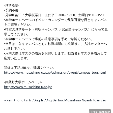
-見学概要-
•予約不要
•見学可能日：大学授業日 主に平日9:00～17:00、土曜日9:00～15:00
•本学ホームページのイベントカレンダーで見学可能な日とキャンパス
をご確認ください。
•指定の見学ルート（有明キャンパス ／武蔵野キャンパス）に沿って見
学してください。
•本学ホームページで事前の注意事項を予めご確認ください。
•当日は、各キャンパスともに検温場所にて検温後に、入試センターへ
お越し下さい。
•入構の際はマスクの着用をお願いします。担当者もマスクを着用して
応対いたします。
詳細は下記URLをご確認ください。
https://www.musashino-u.ac.jp/admission/event/campus_tour.html
-武蔵野大学ホームページ-
https://www.musashino-u.ac.jp/
» Xem thông tin trường Trường Đại học Musashino Ngành Toàn cầu