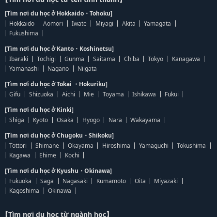
[Tìm nơi du học ở Hokkaido・Tohoku]
Hokkaido
Aomori
Iwate
Miyagi
Akita
Yamagata
Fukushima
[Tìm nơi du học ở Kanto・Koshinetsu]
Ibaraki
Tochigi
Gunma
Saitama
Chiba
Tokyo
Kanagawa
Yamanashi
Nagano
Niigata
[Tìm nơi du học ở Tokai ・Hokuriku]
Gifu
Shizuoka
Aichi
Mie
Toyama
Ishikawa
Fukui
[Tìm nơi du học ở Kinki]
Shiga
Kyoto
Osaka
Hyogo
Nara
Wakayama
[Tìm nơi du học ở Chugoku・Shikoku]
Tottori
Shimane
Okayama
Hiroshima
Yamaguchi
Tokushima
Kagawa
Ehime
Kochi
[Tìm nơi du học ở Kyushu・Okinawa]
Fukuoka
Saga
Nagasaki
Kumamoto
Oita
Miyazaki
Kagoshima
Okinawa
【Tìm nơi du học từ ngành học】