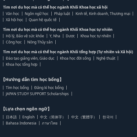
Tìm nơi du học mà có thể học ngành Khối Khoa học xã hội
Văn học
Ngôn ngữ học
Pháp luật
Kinh tế, Kinh doanh, Thương mại
Xã hội học
Quan hệ quốc tế
Tìm nơi du học mà có thể học ngành Khối Khoa học tự nhiên
Hộ lý, Bảo vệ sức khỏe
Y, Nha
Dược
Khoa học tự nhiên
Công học
Nông Thủy sản
Tìm nơi du học mà có thể học ngành Khối tổng hợp (Tự nhiên và Xã hội)
Đào tạo giảng viên, Giáo dục
Khoa học đời sống
Nghệ thuật
Khoa học tổng hợp
【Hướng dẫn tìm học bổng】
Tìm học bổng
Đăng kí học bổng
JAPAN STUDY SUPPORT Scholarships
【Lựa chọn ngôn ngữ】
日本語
English
中文（简体字）
中文（繁體字）
한국어
Bahasa Indonesia
ภาษาไทย