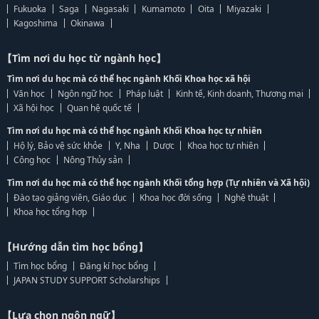
Fukuoka
Saga
Nagasaki
Kumamoto
Oita
Miyazaki
Kagoshima
Okinawa
【Tìm nơi du học từ ngành học】
Tìm nơi du học mà có thể học ngành Khối Khoa học xã hội
Văn học
Ngôn ngữ học
Pháp luật
Kinh tế, Kinh doanh, Thương mại
Xã hội học
Quan hệ quốc tế
Tìm nơi du học mà có thể học ngành Khối Khoa học tự nhiên
Hộ lý, Bảo vệ sức khỏe
Y, Nha
Dược
Khoa học tự nhiên
Công học
Nông Thủy sản
Tìm nơi du học mà có thể học ngành Khối tổng hợp (Tự nhiên và Xã hội)
Đào tạo giảng viên, Giáo dục
Khoa học đời sống
Nghệ thuật
Khoa học tổng hợp
【Hướng dẫn tìm học bổng】
Tìm học bổng
Đăng kí học bổng
JAPAN STUDY SUPPORT Scholarships
【Lựa chọn ngôn ngữ】