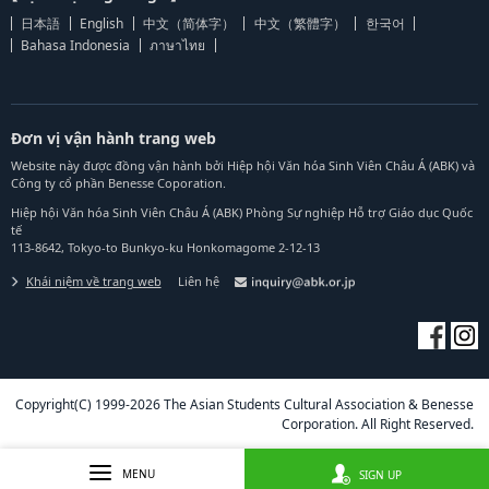
日本語
English
中文（简体字）
中文（繁體字）
한국어
Bahasa Indonesia
ภาษาไทย
Đơn vị vận hành trang web
Website này được đồng vận hành bởi Hiệp hội Văn hóa Sinh Viên Châu Á (ABK) và
Công ty cổ phần Benesse Coporation.
Hiệp hội Văn hóa Sinh Viên Châu Á (ABK) Phòng Sự nghiệp Hỗ trợ Giáo dục Quốc
tế
113-8642, Tokyo-to Bunkyo-ku Honkomagome 2-12-13
Khái niệm về trang web
Liên hệ
Copyright(C) 1999-2026 The Asian Students Cultural Association & Benesse
Corporation. All Right Reserved.
MENU
SIGN UP