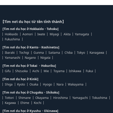
【Tìm nơi du học từ tên tỉnh thành】
[Tìm nơi du học ở Hokkaido・Tohoku]
Hokkaido
Aomori
Iwate
Miyagi
Akita
Yamagata
Fukushima
[Tìm nơi du học ở Kanto・Koshinetsu]
Ibaraki
Tochigi
Gunma
Saitama
Chiba
Tokyo
Kanagawa
Yamanashi
Nagano
Niigata
[Tìm nơi du học ở Tokai ・Hokuriku]
Gifu
Shizuoka
Aichi
Mie
Toyama
Ishikawa
Fukui
[Tìm nơi du học ở Kinki]
Shiga
Kyoto
Osaka
Hyogo
Nara
Wakayama
[Tìm nơi du học ở Chugoku・Shikoku]
Tottori
Shimane
Okayama
Hiroshima
Yamaguchi
Tokushima
Kagawa
Ehime
Kochi
[Tìm nơi du học ở Kyushu・Okinawa]