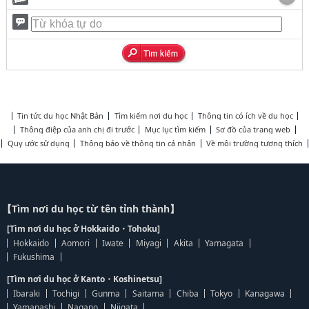
Tin tức du học Nhật Bản
Tìm kiếm nơi du học
Thông tin có ích về du học
Thông điệp của anh chị đi trước
Mục lục tìm kiếm
Sơ đồ của trang web
Quy ước sử dụng
Thông báo về thông tin cá nhân
Về môi trường tương thích
【Tìm nơi du học từ tên tỉnh thành】
[Tìm nơi du học ở Hokkaido・Tohoku]
Hokkaido
Aomori
Iwate
Miyagi
Akita
Yamagata
Fukushima
[Tìm nơi du học ở Kanto・Koshinetsu]
Ibaraki
Tochigi
Gunma
Saitama
Chiba
Tokyo
Kanagawa
Yamanashi
Nagano
Niigata