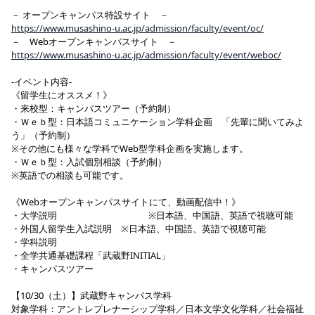
－ オープンキャンパス特設サイト －
https://www.musashino-u.ac.jp/admission/faculty/event/oc/
－ Webオープンキャンパスサイト －
https://www.musashino-u.ac.jp/admission/faculty/event/weboc/
-イベント内容-
《留学生にオススメ！》
・来校型：キャンパスツアー（予約制）
・Ｗｅｂ型：日本語コミュニケーション学科企画 「先輩に聞いてみよ
う」（予約制）
※その他にも様々な学科でWeb型学科企画を実施します。
・Ｗｅｂ型：入試個別相談（予約制）
※英語での相談も可能です。
《Webオープンキャンパスサイトにて、動画配信中！》
・大学説明 ※日本語、中国語、英語で視聴可能
・外国人留学生入試説明 ※日本語、中国語、英語で視聴可能
・学科説明
・全学共通基礎課程「武蔵野INITIAL」
・キャンパスツアー
【10/30（土）】武蔵野キャンパス学科
対象学科：アントレプレナーシップ学科／日本文学文化学科／社会福祉