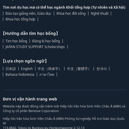
Tìm nơi du học mà có thể học ngành Khối tổng hợp (Tự nhiên và Xã hội)
Đào tạo giảng viên, Giáo dục
Khoa học đời sống
Nghệ thuật
Khoa học tổng hợp
【Hướng dẫn tìm học bổng】
Tìm học bổng
Đăng kí học bổng
JAPAN STUDY SUPPORT Scholarships
【Lựa chọn ngôn ngữ】
日本語
English
中文（简体字）
中文（繁體字）
한국어
Bahasa Indonesia
ภาษาไทย
Đơn vị vận hành trang web
Website này được đồng vận hành bởi Hiệp hội Văn hóa Sinh Viên Châu Á (ABK) và
Công ty cổ phần Benesse Coporation.
Hiệp hội Văn hóa Sinh Viên Châu Á (ABK) Phòng Sự nghiệp Hỗ trợ Giáo dục Quốc
tế
113-8642, Tokyo-to Bunkyo-ku Honkomagome 2-12-13