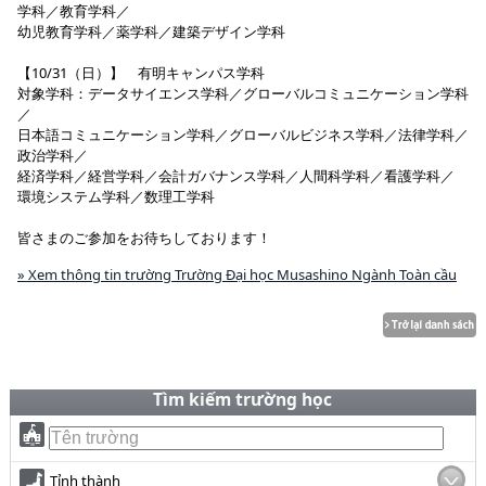
学科／教育学科／
幼児教育学科／薬学科／建築デザイン学科
【10/31（日）】 有明キャンパス学科
対象学科：データサイエンス学科／グローバルコミュニケーション学科
／
日本語コミュニケーション学科／グローバルビジネス学科／法律学科／
政治学科／
経済学科／経営学科／会計ガバナンス学科／人間科学科／看護学科／
環境システム学科／数理工学科
皆さまのご参加をお待ちしております！
» Xem thông tin trường Trường Đại học Musashino Ngành Toàn cầu
Tìm kiếm trường học
Tỉnh thành