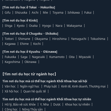
[Tìm nơi du học ở Tokai ・Hokuriku]
Gifu
Shizuoka
Aichi
Mie
Toyama
Ishikawa
Fukui
[Tìm nơi du học ở Kinki]
Shiga
Kyoto
Osaka
Hyogo
Nara
Wakayama
[Tìm nơi du học ở Chugoku・Shikoku]
Tottori
Shimane
Okayama
Hiroshima
Yamaguchi
Tokushima
Kagawa
Ehime
Kochi
[Tìm nơi du học ở Kyushu・Okinawa]
Fukuoka
Saga
Nagasaki
Kumamoto
Oita
Miyazaki
Kagoshima
Okinawa
【Tìm nơi du học từ ngành học】
Tìm nơi du học mà có thể học ngành Khối Khoa học xã hội
Văn học
Ngôn ngữ học
Pháp luật
Kinh tế, Kinh doanh, Thương mại
Xã hội học
Quan hệ quốc tế
Tìm nơi du học mà có thể học ngành Khối Khoa học tự nhiên
Hộ lý, Bảo vệ sức khỏe
Y, Nha
Dược
Khoa học tự nhiên
Công học
Nông Thủy sản