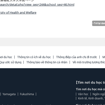
潟医療福祉大学大学院ページ
ja/search/detail.php?view_seq=244&school_seq=46.html
sity of Health and Welfare
ơi du học
Thông tin có ích về du học
Thông điệp của anh chị đi trước
M
Quy ước sử dụng
Thông báo về thông tin cá nhân
Về môi trường tương thí
【Tìm nơi du học 
Tìm nơi du học mà c
Yamagata
Fukushima
Văn học
Ngôn ngữ
Kinh tế, Kinh doanh