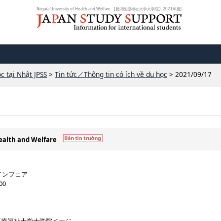
Niigata University of Health and Welfare 【新潟医療福祉大学大学院】2021年度J...
c tại Nhật JPSS
>
Tin tức／Thông tin có ích về du học
> 2021/09/17
Health and Welfare
ラインフェア
00
。