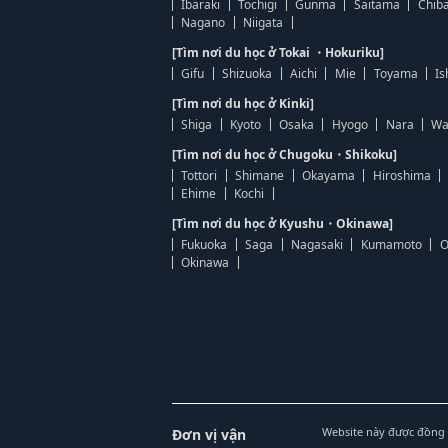
Ibaraki
Tochigi
Gunma
Saitama
Chib
Nagano
Niigata
[Tìm nơi du học ở Tokai ・Hokuriku]
Gifu
Shizuoka
Aichi
Mie
Toyama
Is
[Tìm nơi du học ở Kinki]
Shiga
Kyoto
Osaka
Hyogo
Nara
Wa
[Tìm nơi du học ở Chugoku・Shikoku]
Tottori
Shimane
Okayama
Hiroshima
Ehime
Kochi
[Tìm nơi du học ở Kyushu・Okinawa]
Fukuoka
Saga
Nagasaki
Kumamoto
O
Okinawa
Website này được đồng 
Đơn vị vận