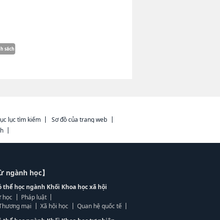
ục lục tìm kiếm
Sơ đồ của trang web
ch
từ ngành học】
ó thể học ngành Khối Khoa học xã hội
 học
Pháp luật
, Thương mại
Xã hội học
Quan hệ quốc tế