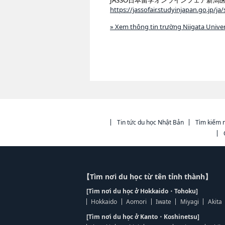
JASSO日本留学オンラインフェア新
https://jassofair.studyinjapan.go.jp/
» Xem thông tin trường Niigata Univer
Tin tức du học Nhật Bản
Tìm kiếm n
【Tìm nơi du học từ tên tỉnh thành】
[Tìm nơi du học ở Hokkaido・Tohoku]
Hokkaido
Aomori
Iwate
Miyagi
Akita
[Tìm nơi du học ở Kanto・Koshinetsu]