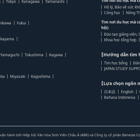
Tìm nơi du học mà c
a
Tokyo
Kanagawa
Yamanashi
Hộ lý, Bảo vệ sức kh
Công học
Nông Th
Tìm nơi du học mà c
hikawa
Fukui
hội)
Đào tạo giảng viên, 
kayama
Khoa học tổng hợp
【Hướng dẫn tìm 
Yamaguchi
Tokushima
Kagawa
Tìm học bổng
Đăn
JAPAN STUDY SUPPO
ita
Miyazaki
Kagoshima
【Lựa chọn ngôn
日本語
English
Bahasa Indonesia
vận hành bởi Hiệp hội Văn hóa Sinh Viên Châu Á (ABK) và Công ty cổ phần Benesse C