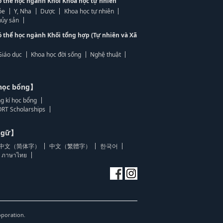
ó thể học ngành Khối Khoa học tự nhiên
ỏe
Y, Nha
Dược
Khoa học tự nhiên
ủy sản
ó thể học ngành Khối tổng hợp (Tự nhiên và Xã
Giáo dục
Khoa học đời sống
Nghệ thuật
học bổng】
g kí học bổng
RT Scholarships
 ngữ】
中文（简体字）
中文（繁體字）
한국어
ภาษาไทย
oporation.