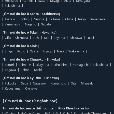
Hokkaido
Aomori
Iwate
Miyagi
Akita
Yamagata
Fukushima
[Tìm nơi du học ở Kanto・Koshinetsu]
Ibaraki
Tochigi
Gunma
Saitama
Chiba
Tokyo
Kanagawa
Yamanashi
Nagano
Niigata
[Tìm nơi du học ở Tokai ・Hokuriku]
Gifu
Shizuoka
Aichi
Mie
Toyama
Ishikawa
Fukui
[Tìm nơi du học ở Kinki]
Shiga
Kyoto
Osaka
Hyogo
Nara
Wakayama
[Tìm nơi du học ở Chugoku・Shikoku]
Tottori
Shimane
Okayama
Hiroshima
Yamaguchi
Tokushima
Kagawa
Ehime
Kochi
[Tìm nơi du học ở Kyushu・Okinawa]
Fukuoka
Saga
Nagasaki
Kumamoto
Oita
Miyazaki
Kagoshima
Okinawa
【Tìm nơi du học từ ngành học】
Tìm nơi du học mà có thể học ngành Khối Khoa học xã hội
Văn học
Ngôn ngữ học
Pháp luật
Kinh tế, Kinh doanh, Thương mại