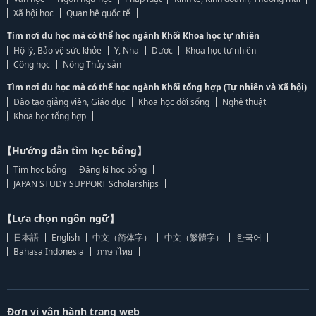
Xã hội học
Quan hệ quốc tế
Tìm nơi du học mà có thể học ngành Khối Khoa học tự nhiên
Hộ lý, Bảo vệ sức khỏe
Y, Nha
Dược
Khoa học tự nhiên
Công học
Nông Thủy sản
Tìm nơi du học mà có thể học ngành Khối tổng hợp (Tự nhiên và Xã hội)
Đào tạo giảng viên, Giáo dục
Khoa học đời sống
Nghệ thuật
Khoa học tổng hợp
【Hướng dẫn tìm học bổng】
Tìm học bổng
Đăng kí học bổng
JAPAN STUDY SUPPORT Scholarships
【Lựa chọn ngôn ngữ】
日本語
English
中文（简体字）
中文（繁體字）
한국어
Bahasa Indonesia
ภาษาไทย
Đơn vị vận hành trang web