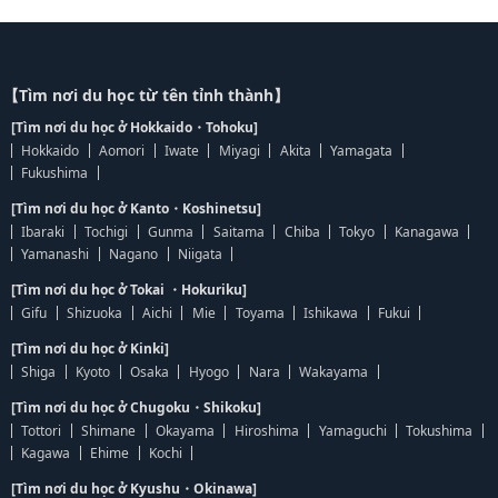
【Tìm nơi du học từ tên tỉnh thành】
[Tìm nơi du học ở Hokkaido・Tohoku]
Hokkaido
Aomori
Iwate
Miyagi
Akita
Yamagata
Fukushima
[Tìm nơi du học ở Kanto・Koshinetsu]
Ibaraki
Tochigi
Gunma
Saitama
Chiba
Tokyo
Kanagawa
Yamanashi
Nagano
Niigata
[Tìm nơi du học ở Tokai ・Hokuriku]
Gifu
Shizuoka
Aichi
Mie
Toyama
Ishikawa
Fukui
[Tìm nơi du học ở Kinki]
Shiga
Kyoto
Osaka
Hyogo
Nara
Wakayama
[Tìm nơi du học ở Chugoku・Shikoku]
Tottori
Shimane
Okayama
Hiroshima
Yamaguchi
Tokushima
Kagawa
Ehime
Kochi
[Tìm nơi du học ở Kyushu・Okinawa]