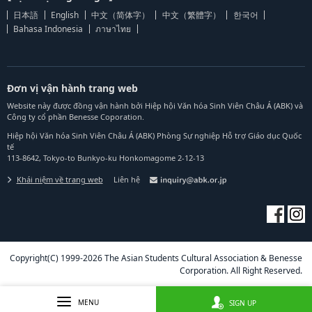
日本語
English
中文（简体字）
中文（繁體字）
한국어
Bahasa Indonesia
ภาษาไทย
Đơn vị vận hành trang web
Website này được đồng vận hành bởi Hiệp hội Văn hóa Sinh Viên Châu Á (ABK) và
Công ty cổ phần Benesse Coporation.
Hiệp hội Văn hóa Sinh Viên Châu Á (ABK) Phòng Sự nghiệp Hỗ trợ Giáo dục Quốc
tế
113-8642, Tokyo-to Bunkyo-ku Honkomagome 2-12-13
Khái niệm về trang web
Liên hệ
Copyright(C) 1999-2026 The Asian Students Cultural Association & Benesse
Corporation. All Right Reserved.
MENU
SIGN UP