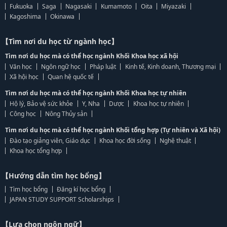
Fukuoka
Saga
Nagasaki
Kumamoto
Oita
Miyazaki
Kagoshima
Okinawa
【Tìm nơi du học từ ngành học】
Tìm nơi du học mà có thể học ngành Khối Khoa học xã hội
Văn học
Ngôn ngữ học
Pháp luật
Kinh tế, Kinh doanh, Thương mại
Xã hội học
Quan hệ quốc tế
Tìm nơi du học mà có thể học ngành Khối Khoa học tự nhiên
Hộ lý, Bảo vệ sức khỏe
Y, Nha
Dược
Khoa học tự nhiên
Công học
Nông Thủy sản
Tìm nơi du học mà có thể học ngành Khối tổng hợp (Tự nhiên và Xã hội)
Đào tạo giảng viên, Giáo dục
Khoa học đời sống
Nghệ thuật
Khoa học tổng hợp
【Hướng dẫn tìm học bổng】
Tìm học bổng
Đăng kí học bổng
JAPAN STUDY SUPPORT Scholarships
【Lựa chọn ngôn ngữ】