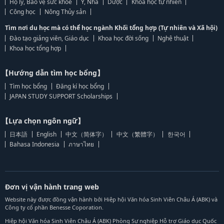
Hộ lý, Bảo vệ sức khỏe
Y, Nha
Dược
Khoa học tự nhiên
Công học
Nông Thủy sản
Tìm nơi du học mà có thể học ngành Khối tổng hợp (Tự nhiên và Xã hội)
Đào tạo giảng viên, Giáo dục
Khoa học đời sống
Nghệ thuật
Khoa học tổng hợp
【Hướng dẫn tìm học bổng】
Tìm học bổng
Đăng kí học bổng
JAPAN STUDY SUPPORT Scholarships
【Lựa chọn ngôn ngữ】
日本語
English
中文（简体字）
中文（繁體字）
한국어
Bahasa Indonesia
ภาษาไทย
Đơn vị vận hành trang web
Website này được đồng vận hành bởi Hiệp hội Văn hóa Sinh Viên Châu Á (ABK) và
Công ty cổ phần Benesse Coporation.
Hiệp hội Văn hóa Sinh Viên Châu Á (ABK) Phòng Sự nghiệp Hỗ trợ Giáo dục Quốc