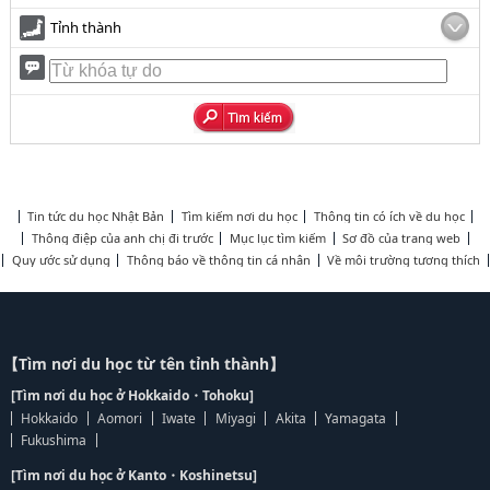
Tỉnh thành
Tin tức du học Nhật Bản
Tìm kiếm nơi du học
Thông tin có ích về du học
Thông điệp của anh chị đi trước
Mục lục tìm kiếm
Sơ đồ của trang web
Quy ước sử dụng
Thông báo về thông tin cá nhân
Về môi trường tương thích
【Tìm nơi du học từ tên tỉnh thành】
[Tìm nơi du học ở Hokkaido・Tohoku]
Hokkaido
Aomori
Iwate
Miyagi
Akita
Yamagata
Fukushima
[Tìm nơi du học ở Kanto・Koshinetsu]