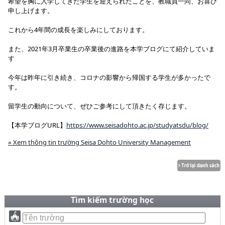
希望を胸に入学してきた学生を迎えられたことを、教職員一同、お喜び
申し上げます。
これから4年間の成長を楽しみにしております。
また、2021年3月卒業生の卒業後の進路を本学ブログにて紹介していま
す
今年は昨年に引き続き、コロナの影響から帰国する学生が多かったで
す。
留学生の動向について、ぜひご参考にして頂きたく存じます。
【本学ブログURL】
https://www.seisadohto.ac.jp/studyatsdu/blog/
» Xem thông tin trường Seisa Dohto University Management
Tìm kiếm trường học