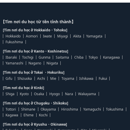
【Tìm nơi du học từ tên tỉnh thành】
[Tìm nơi du học ở Hokkaido・Tohoku]
Hokkaido
Aomori
Iwate
Miyagi
Akita
Yamagata
Fukushima
[Tìm nơi du học ở Kanto・Koshinetsu]
Ibaraki
Tochigi
Gunma
Saitama
Chiba
Tokyo
Kanagawa
Yamanashi
Nagano
Niigata
[Tìm nơi du học ở Tokai ・Hokuriku]
Gifu
Shizuoka
Aichi
Mie
Toyama
Ishikawa
Fukui
[Tìm nơi du học ở Kinki]
Shiga
Kyoto
Osaka
Hyogo
Nara
Wakayama
[Tìm nơi du học ở Chugoku・Shikoku]
Tottori
Shimane
Okayama
Hiroshima
Yamaguchi
Tokushima
Kagawa
Ehime
Kochi
[Tìm nơi du học ở Kyushu・Okinawa]