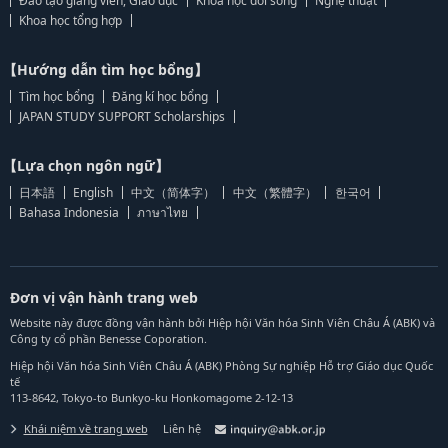
Đào tạo giảng viên, Giáo dục
Khoa học đời sống
Nghệ thuật
Khoa học tổng hợp
【Hướng dẫn tìm học bổng】
Tìm học bổng
Đăng kí học bổng
JAPAN STUDY SUPPORT Scholarships
【Lựa chọn ngôn ngữ】
日本語
English
中文（简体字）
中文（繁體字）
한국어
Bahasa Indonesia
ภาษาไทย
Đơn vị vận hành trang web
Website này được đồng vận hành bởi Hiệp hội Văn hóa Sinh Viên Châu Á (ABK) và
Công ty cổ phần Benesse Coporation.
Hiệp hội Văn hóa Sinh Viên Châu Á (ABK) Phòng Sự nghiệp Hỗ trợ Giáo dục Quốc
tế
113-8642, Tokyo-to Bunkyo-ku Honkomagome 2-12-13
Khái niệm về trang web
Liên hệ