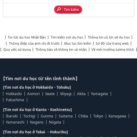
Tin tức du học Nhật Bản
Tìm kiếm nơi du học
Thông tin có ích về du học
Thông điệp của anh chị đi trước
Mục lục tìm kiếm
Sơ đồ của trang web
Quy ước sử dụng
Thông báo về thông tin cá nhân
Về môi trường tương thích
【Tìm nơi du học từ tên tỉnh thành】
[Tìm nơi du học ở Hokkaido・Tohoku]
Hokkaido
Aomori
Iwate
Miyagi
Akita
Yamagata
Fukushima
[Tìm nơi du học ở Kanto・Koshinetsu]
Ibaraki
Tochigi
Gunma
Saitama
Chiba
Tokyo
Kanagawa
Yamanashi
Nagano
Niigata
[Tìm nơi du học ở Tokai ・Hokuriku]