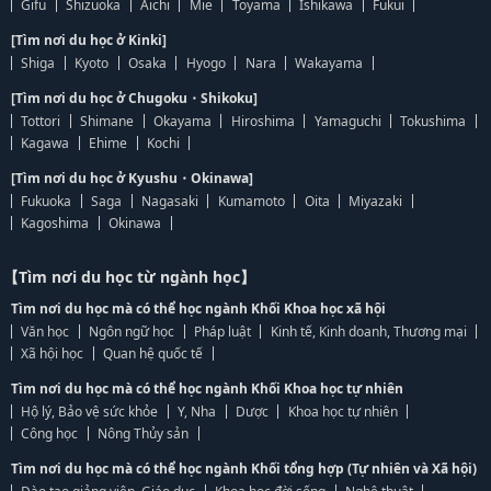
Gifu
Shizuoka
Aichi
Mie
Toyama
Ishikawa
Fukui
[Tìm nơi du học ở Kinki]
Shiga
Kyoto
Osaka
Hyogo
Nara
Wakayama
[Tìm nơi du học ở Chugoku・Shikoku]
Tottori
Shimane
Okayama
Hiroshima
Yamaguchi
Tokushima
Kagawa
Ehime
Kochi
[Tìm nơi du học ở Kyushu・Okinawa]
Fukuoka
Saga
Nagasaki
Kumamoto
Oita
Miyazaki
Kagoshima
Okinawa
【Tìm nơi du học từ ngành học】
Tìm nơi du học mà có thể học ngành Khối Khoa học xã hội
Văn học
Ngôn ngữ học
Pháp luật
Kinh tế, Kinh doanh, Thương mại
Xã hội học
Quan hệ quốc tế
Tìm nơi du học mà có thể học ngành Khối Khoa học tự nhiên
Hộ lý, Bảo vệ sức khỏe
Y, Nha
Dược
Khoa học tự nhiên
Công học
Nông Thủy sản
Tìm nơi du học mà có thể học ngành Khối tổng hợp (Tự nhiên và Xã hội)