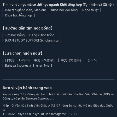
Tìm nơi du học mà có thể học ngành Khối tổng hợp (Tự nhiên và Xã hội)
Đào tạo giảng viên, Giáo dục
Khoa học đời sống
Nghệ thuật
Khoa học tổng hợp
【Hướng dẫn tìm học bổng】
Tìm học bổng
Đăng kí học bổng
JAPAN STUDY SUPPORT Scholarships
【Lựa chọn ngôn ngữ】
日本語
English
中文（简体字）
中文（繁體字）
한국어
Bahasa Indonesia
ภาษาไทย
Đơn vị vận hành trang web
Website này được đồng vận hành bởi Hiệp hội Văn hóa Sinh Viên Châu Á (ABK) và
Công ty cổ phần Benesse Coporation.
Hiệp hội Văn hóa Sinh Viên Châu Á (ABK) Phòng Sự nghiệp Hỗ trợ Giáo dục Quốc
tế
113-8642, Tokyo-to Bunkyo-ku Honkomagome 2-12-13