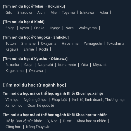
[Tìm nơi du học ở Tokai ・Hokuriku]
Gifu
Shizuoka
Aichi
Mie
Toyama
Ishikawa
Fukui
[Tìm nơi du học ở Kinki]
Shiga
Kyoto
Osaka
Hyogo
Nara
Wakayama
[Tìm nơi du học ở Chugoku・Shikoku]
Tottori
Shimane
Okayama
Hiroshima
Yamaguchi
Tokushima
Kagawa
Ehime
Kochi
[Tìm nơi du học ở Kyushu・Okinawa]
Fukuoka
Saga
Nagasaki
Kumamoto
Oita
Miyazaki
Kagoshima
Okinawa
【Tìm nơi du học từ ngành học】
Tìm nơi du học mà có thể học ngành Khối Khoa học xã hội
Văn học
Ngôn ngữ học
Pháp luật
Kinh tế, Kinh doanh, Thương mại
Xã hội học
Quan hệ quốc tế
Tìm nơi du học mà có thể học ngành Khối Khoa học tự nhiên
Hộ lý, Bảo vệ sức khỏe
Y, Nha
Dược
Khoa học tự nhiên
Công học
Nông Thủy sản