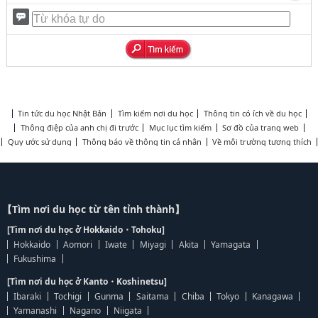
Tin tức du học Nhật Bản
Tìm kiếm nơi du học
Thông tin có ích về du học
Thông điệp của anh chị đi trước
Mục lục tìm kiếm
Sơ đồ của trang web
Quy ước sử dụng
Thông báo về thông tin cá nhân
Về môi trường tương thích
【Tìm nơi du học từ tên tỉnh thành】
[Tìm nơi du học ở Hokkaido・Tohoku]
Hokkaido
Aomori
Iwate
Miyagi
Akita
Yamagata
Fukushima
[Tìm nơi du học ở Kanto・Koshinetsu]
Ibaraki
Tochigi
Gunma
Saitama
Chiba
Tokyo
Kanagawa
Yamanashi
Nagano
Niigata