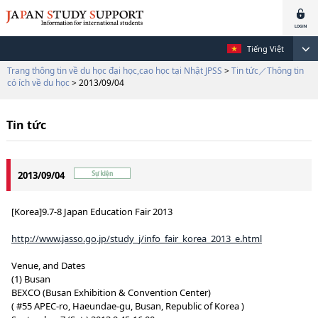
Tiếng Việt
Trang thông tin về du học đại học,cao học tại Nhật JPSS
>
Tin tức／Thông tin
có ích về du học
> 2013/09/04
Tin tức
2013/09/04
[Korea]9.7-8 Japan Education Fair 2013
http://www.jasso.go.jp/study_j/info_fair_korea_2013_e.html
Venue, and Dates
(1) Busan
BEXCO (Busan Exhibition & Convention Center)
( #55 APEC-ro, Haeundae-gu, Busan, Republic of Korea )